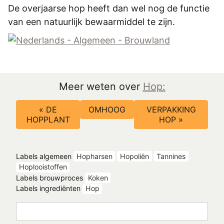
De overjaarse hop heeft dan wel nog de functie
van een natuurlijk bewaarmiddel te zijn.
Meer weten over
Hop:
Boeknavigatie-
« DE
OMHOOG
VERPAKKING
links
HOPPLANT
HOP »
voor
Bestanddelen
in
Labels algemeen
Hopharsen
Hopoliën
Tannines
Hoplooistoffen
hop
Labels brouwproces
Koken
Labels ingrediënten
Hop
Zoeken