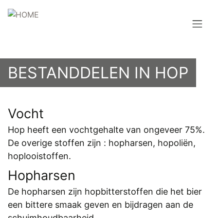
Overslaan
en
naar
de
Hoofdnavigatie
inhoud
HOME
gaan
BESTANDDELEN IN HOP
BROUWEN
BLOG
Vocht
AANBOD
Hop heeft een vochtgehalte van ongeveer 75%.
De overige stoffen zijn : hopharsen, hopoliën,
AGENDA
hoplooistoffen.
Hopharsen
CONTACT
De hopharsen zijn hopbitterstoffen die het bier
Topmenu
INLOGGEN
een bittere smaak geven en bijdragen aan de
schuimhoudbaarheid.