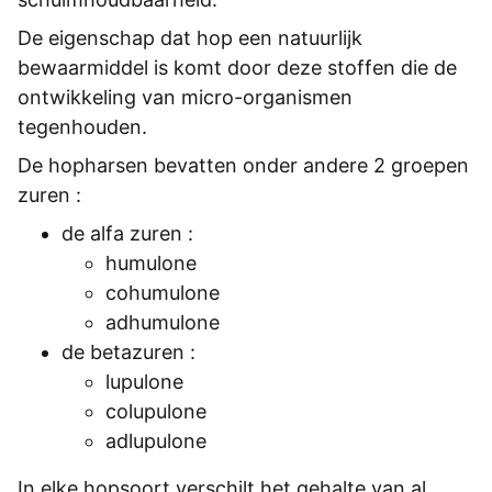
REGISTREREN
De eigenschap dat hop een natuurlijk
ADVERTEREN
bewaarmiddel is komt door deze stoffen die de
ontwikkeling van micro-organismen
MELDPUNT
tegenhouden.
PERS/PUBLICATIES
De hopharsen bevatten onder andere 2 groepen
FACEBOOK
zuren :
LINKS
de alfa zuren :
humulone
cohumulone
adhumulone
de betazuren :
lupulone
colupulone
adlupulone
In elke hopsoort verschilt het gehalte van al