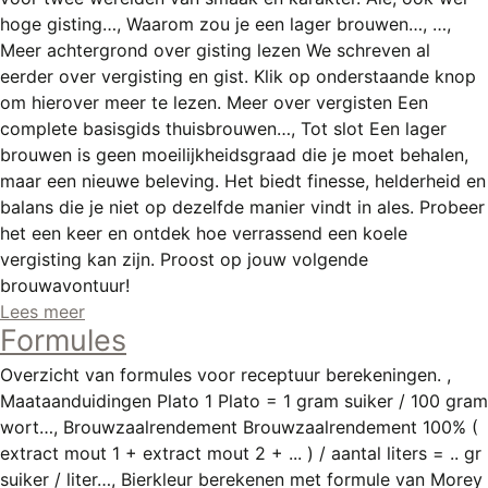
REGISTREREN
hoge gisting…, Waarom zou je een lager brouwen…, …,
Meer achtergrond over gisting lezen We schreven al
ADVERTEREN
eerder over vergisting en gist. Klik op onderstaande knop
MELDPUNT
om hierover meer te lezen. Meer over vergisten Een
complete basisgids thuisbrouwen…, Tot slot Een lager
PERS/PUBLICATIES
brouwen is geen moeilijkheidsgraad die je moet behalen,
maar een nieuwe beleving. Het biedt finesse, helderheid en
FACEBOOK
balans die je niet op dezelfde manier vindt in ales. Probeer
LINKS
het een keer en ontdek hoe verrassend een koele
vergisting kan zijn. Proost op jouw volgende
brouwavontuur!
Lees meer
Formules
Overzicht van formules voor receptuur berekeningen. ,
Maataanduidingen Plato 1 Plato = 1 gram suiker / 100 gram
wort…, Brouwzaalrendement Brouwzaalrendement 100% (
extract mout 1 + extract mout 2 + ... ) / aantal liters = .. gr
suiker / liter…, Bierkleur berekenen met formule van Morey