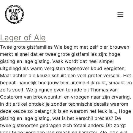
Overslaan
en
naar
de
Hoofdnavigatie
inhoud
Lager of Ale
HOME
gaan
Twee grote gistfamilies Wie begint met zelf bier brouwen
BROUWEN
merkt al snel dat er twee grote gistfamilies zijn: hoge
gisting en lage gisting. Vaak wordt dat heel simpel
BLOG
uitgelegd als warm vergisten tegenover koud vergisten.
Maar achter die keuze schuilt een veel groter verschil. Het
AANBOD
bepaalt namelijk hoe jouw bier uiteindelijk ruikt, smaakt en
zelfs voelt. We gingnen even te rade bij Thomas van
AGENDA
Oosterom van brouwpunt.nl en vroegen naar zijn ervaring.
In dit artikel ontdek je zonder technische details waarom
CONTACT
deze keuze zo belangrijk is en waarom het leuk is…, Hoge
gisting en lage gisting, wat is het verschil precies? De
Topmenu
INLOGGEN
twee gistsoorten gedragen zich totaal anders. Dit zorgt
voor twee werelden van smaak en karakter. Ale, ook wel