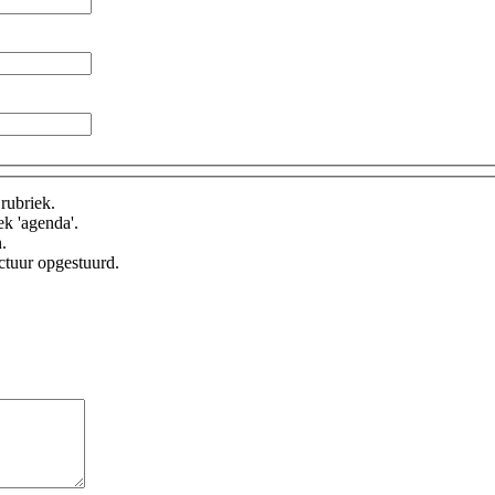
rubriek.
ek 'agenda'.
.
ctuur opgestuurd.