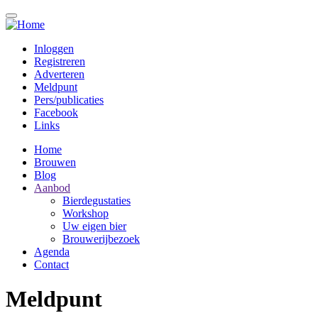
Overslaan
en
naar
Inloggen
de
Registreren
Topmenu
inhoud
Adverteren
gaan
Meldpunt
Pers/publicaties
Facebook
Links
Home
Brouwen
Hoofdnavigatie
Blog
Aanbod
Bierdegustaties
Workshop
Uw eigen bier
Brouwerijbezoek
Agenda
Contact
Meldpunt