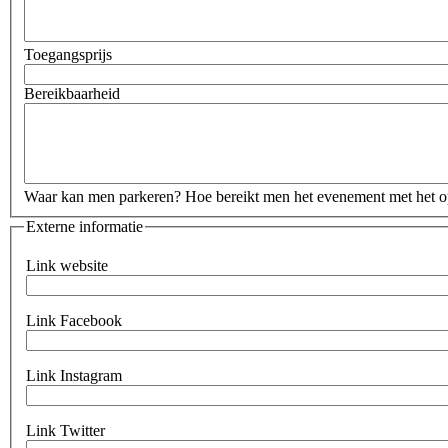
Toegangsprijs
Bereikbaarheid
Waar kan men parkeren? Hoe bereikt men het evenement met het op
Externe informatie
Link website
Link
website
Link Facebook
Link
Facebook
Link Instagram
Link
Instagram
Link Twitter
Link