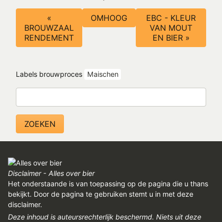
Boeknavigatie-
«
OMHOOG
EBC - KLEUR
links
BROUWZAAL
VAN MOUT
voor
RENDEMENT
EN BIER »
Bereken
de
Labels brouwproces
Maischen
hoeveelheid
die
Zoeken
je
nodig
hebt
van
mout
Disclaimer - Alles over bier
en
Het onderstaande is van toepassing op de pagina die u thans
andere
bekijkt. Door de pagina te gebruiken stemt u in met deze
disclaimer.
ingrediënten
Deze inhoud is auteursrechterlijk beschermd. Niets uit deze