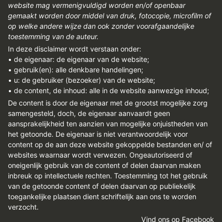
om
website mag vermenigvuldigd worden en/of openbaar
te
gemaakt worden door middel van druk, fotocopie, microfilm of
op welke andere wijze dan ook zonder voorafgaandelijke
maischen
toestemming van de auteur.
In deze disclaimer wordt verstaan onder:
• de eigenaar: de eigenaar van de website;
• gebruik(en): alle denkbare handelingen;
• u: de gebruiker (bezoeker) van de website;
• de content, de inhoud: alle in de website aanwezige inhoud;
De content is door de eigenaar met de grootst mogelijke zorg
samengesteld, doch, de eigenaar aanvaardt geen
aansprakelijkheid ten aanzien van mogelijke onjuistheden van
het getoonde. De eigenaar is niet verantwoordelijk voor
content op de aan deze website gekoppelde bestanden en/ of
websites waarnaar wordt verwezen. Ongeautoriseerd of
oneigenlijk gebruik van de content of delen daarvan maken
inbreuk op intellectuele rechten. Toestemming tot het gebruik
van de getoonde content of delen daarvan op publiekelijk
toegankelijke plaatsen dient schriftelijk aan ons te worden
verzocht.
Vind ons op Facebook