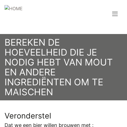
Overslaan
en
naar
de
Hoofdnavigatie
inhoud
HOME
gaan
BEREKEN DE
BROUWEN
HOEVEELHEID DIE JE
NODIG HEBT VAN MOUT
BLOG
EN ANDERE
AANBOD
INGREDIËNTEN OM TE
AGENDA
MAISCHEN
CONTACT
Veronderstel
Topmenu
INLOGGEN
Dat we een bier willen brouwen met :