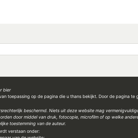
r bier
van toepassing op de pagina die u thans bekijkt. Door de pagina te 
rsrechterlijk beschermd. Niets uit deze website mag vermenigvuldi
den door middel van druk, fotocopie, microfilm of op welke ander
ijke toestemming van de auteur.
ordt verstaan onder:
genaar van de website;