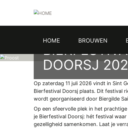
Topmenu
Overslaan
en
naar
de
inhoud
gaan
HOME
BROUWEN
Hoofdnavigatie
BIERFESTIVA
DOORSJ 20
Op zaterdag 11 juli 2026 vindt in Sint G
Bierfestival Doorsj plaats. Dit festival 
wordt georganiseerd door Biergilde Sa
Op een sfeervolle plek in het prachtig
je Bierfestival Doorsj: hét festival waa
gezelligheid samenkomen. Laat je verr