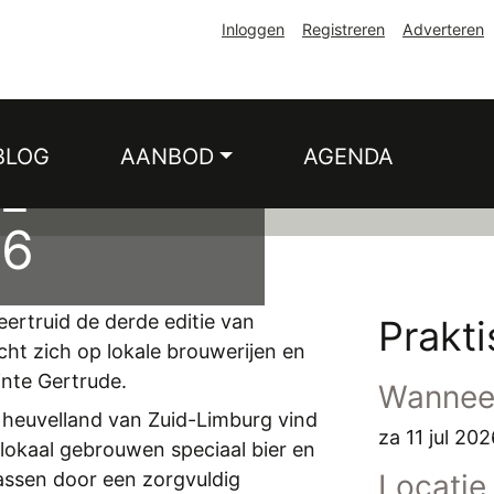
Inloggen
Registreren
Adverteren
BLOG
AANBOD
AGENDA
L
26
eertruid de derde editie van
Prakt
richt zich op lokale brouwerijen en
inte Gertrude.
Wannee
e heuvelland van Zuid-Limburg vind
za 11 jul 20
r lokaal gebrouwen speciaal bier en
assen door een zorgvuldig
Locatie