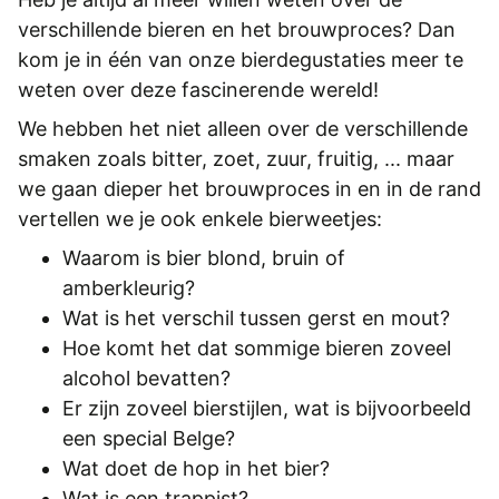
REGISTREREN
verschillende bieren en het brouwproces? Dan
ADVERTEREN
kom je in één van onze bierdegustaties meer te
weten over deze fascinerende wereld!
MELDPUNT
We hebben het niet alleen over de verschillende
PERS/PUBLICATIES
smaken zoals bitter, zoet, zuur, fruitig, ... maar
we gaan dieper het brouwproces in en in de rand
FACEBOOK
vertellen we je ook enkele bierweetjes:
LINKS
Waarom is bier blond, bruin of
amberkleurig?
Wat is het verschil tussen gerst en mout?
Hoe komt het dat sommige bieren zoveel
alcohol bevatten?
Er zijn zoveel bierstijlen, wat is bijvoorbeeld
een special Belge?
Wat doet de hop in het bier?
Wat is een trappist?