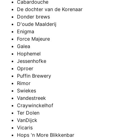
Cabardouche
De dochter van de Korenaar
Donder brews
D'oude Maalderij
Enigma
Force Majeure
Galea
Hophemel
Jessenhofke
Oproer
Puffin Brewery
Rimor
Swiekes
Vandestreek
Craywinckelhof
Ter Dolen
VanDijck
Vicaris
Hops 'n More Blikkenbar