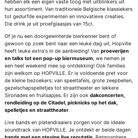
hebben elk een eigen vaste toog met uitblinkers uit
hun assortiment. Van traditionele Belgische klassiekers
tot gedurfde experimenten en innovatieve creaties.
Die drink je uit proefglaasjes van 15cl.
Of je nu een doorgewinterde bierkenner bent of
gewoon op zoek bent naar een leuke dag uit, Hopville
heeft leuke extra's in de aanbieding! Van
proeverijen
en talks tot een pop-up biermuseum
, we nemen je
een heel weekend mee op ontdekking! Ook families
zijn welkom op HOPVILLE. Er is voldoende pret voor
de kleine bezoekers: van speeltafels, grote zeepbellen,
gezelschapspelletjes tot straattheater en lekkere
Sironades en fruitsapjes. Er zijn ook
dakconcerten,
rondleiding op de Citadel, picknicks op het dak,
spelletjes en straattheater
.
Live bands en platendraaiers zorgen voor de ideale
soundtrack van HOPVILLE. Je ontdekt er beide dagen
bands met een stevige live reputatie
. Ratmosphere