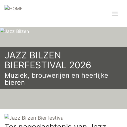
Overslaan
en
naar
de
Hoofdnavigatie
inhoud
HOME
gaan
BROUWEN
JAZZ BILZEN
BLOG
BIERFESTIVAL 2026
Muziek, brouwerijen en heerlijke
AANBOD
bieren
AGENDA
CONTACT
Topmenu
INLOGGEN
Ter nagedachtenis van Jazz