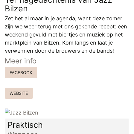
REGISTREREN
Bilzen
ADVERTEREN
Zet het al maar in je agenda, want deze zomer
zijn we weer terug met ons gekende recept: een
MELDPUNT
weekend gevuld met biertjes en muziek op het
PERS/PUBLICATIES
marktplein van Bilzen. Kom langs en laat je
verwennen door de brouwers en de bands!
FACEBOOK
Meer info
LINKS
FACEBOOK
WEBSITE
Praktisch