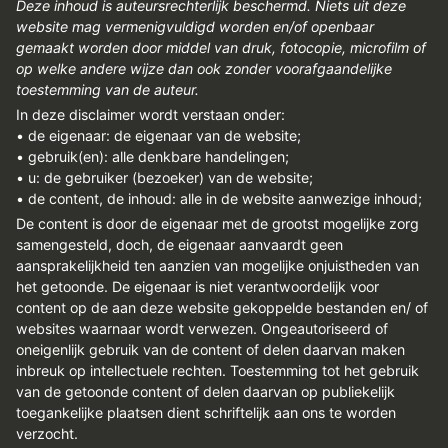
Deze inhoud is auteursrechterlijk beschermd. Niets uit deze
REGISTREREN
website mag vermenigvuldigd worden en/of openbaar
gemaakt worden door middel van druk, fotocopie, microfilm of
ADVERTEREN
op welke andere wijze dan ook zonder voorafgaandelijke
MELDPUNT
toestemming van de auteur.
In deze disclaimer wordt verstaan onder:
PERS/PUBLICATIES
• de eigenaar: de eigenaar van de website;
• gebruik(en): alle denkbare handelingen;
FACEBOOK
• u: de gebruiker (bezoeker) van de website;
• de content, de inhoud: alle in de website aanwezige inhoud;
LINKS
De content is door de eigenaar met de grootst mogelijke zorg
samengesteld, doch, de eigenaar aanvaardt geen
aansprakelijkheid ten aanzien van mogelijke onjuistheden van
het getoonde. De eigenaar is niet verantwoordelijk voor
content op de aan deze website gekoppelde bestanden en/ of
websites waarnaar wordt verwezen. Ongeautoriseerd of
oneigenlijk gebruik van de content of delen daarvan maken
inbreuk op intellectuele rechten. Toestemming tot het gebruik
van de getoonde content of delen daarvan op publiekelijk
toegankelijke plaatsen dient schriftelijk aan ons te worden
verzocht.