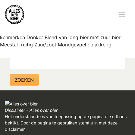
Overslaan
en
naar
de
Hoofdnavigatie
inhoud
HOME
kenmerken Donker Blend van jong bier met zuur bier
gaan
Meestal fruitig Zuur/zoet Mondgevoel : plakkerig
BROUWEN
Zoeken
BLOG
AANBOD
AGENDA
CONTACT
Disclaimer - Alles over bier
Het onderstaande is van toepassing op de pagina die u thans
Topmenu
bekijkt. Door de pagina te gebruiken stemt u in met deze
INLOGGEN
disclaimer.