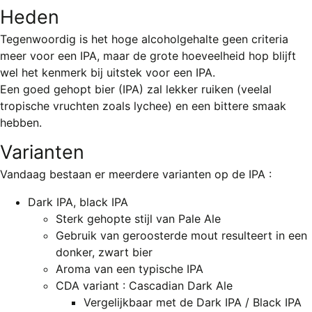
REGISTREREN
Heden
ADVERTEREN
Tegenwoordig is het hoge alcoholgehalte geen criteria
meer voor een IPA, maar de grote hoeveelheid hop blijft
MELDPUNT
wel het kenmerk bij uitstek voor een IPA.
Een goed gehopt bier (IPA) zal lekker ruiken (veelal
PERS/PUBLICATIES
tropische vruchten zoals lychee) en een bittere smaak
FACEBOOK
hebben.
LINKS
Varianten
Vandaag bestaan er meerdere varianten op de IPA :
Dark IPA, black IPA
Sterk gehopte stijl van Pale Ale
Gebruik van geroosterde mout resulteert in een
donker, zwart bier
Aroma van een typische IPA
CDA variant : Cascadian Dark Ale
Vergelijkbaar met de Dark IPA / Black IPA