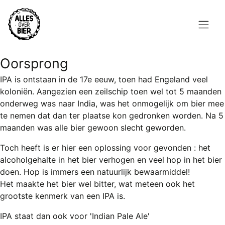
Overslaan
en
naar
de
Hoofdnavigatie
inhoud
Oorsprong
HOME
gaan
IPA is ontstaan in de 17e eeuw, toen had Engeland veel
BROUWEN
koloniën. Aangezien een zeilschip toen wel tot 5 maanden
onderweg was naar India, was het onmogelijk om bier mee
BLOG
te nemen dat dan ter plaatse kon gedronken worden. Na 5
maanden was alle bier gewoon slecht geworden.
AANBOD
Toch heeft is er hier een oplossing voor gevonden : het
AGENDA
alcoholgehalte in het bier verhogen en veel hop in het bier
doen. Hop is immers een natuurlijk bewaarmiddel!
CONTACT
Het maakte het bier wel bitter, wat meteen ook het
grootste kenmerk van een IPA is.
Topmenu
INLOGGEN
IPA staat dan ook voor '
Indian Pale Ale
'