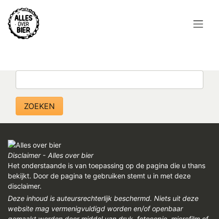
Overslaan
en
naar
de
Hoofdnavigatie
inhoud
HOME
gaan
Zoeken
BROUWEN
BLOG
AANBOD
AGENDA
Disclaimer - Alles over bier
Het onderstaande is van toepassing op de pagina die u thans
CONTACT
bekijkt. Door de pagina te gebruiken stemt u in met deze
disclaimer.
Topmenu
Deze inhoud is auteursrechterlijk beschermd. Niets uit deze
INLOGGEN
website mag vermenigvuldigd worden en/of openbaar
gemaakt worden door middel van druk, fotocopie, microfilm of