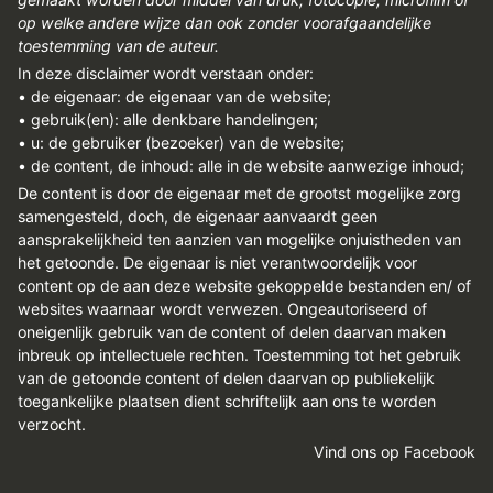
REGISTREREN
op welke andere wijze dan ook zonder voorafgaandelijke
toestemming van de auteur.
ADVERTEREN
In deze disclaimer wordt verstaan onder:
• de eigenaar: de eigenaar van de website;
MELDPUNT
• gebruik(en): alle denkbare handelingen;
PERS/PUBLICATIES
• u: de gebruiker (bezoeker) van de website;
• de content, de inhoud: alle in de website aanwezige inhoud;
FACEBOOK
De content is door de eigenaar met de grootst mogelijke zorg
samengesteld, doch, de eigenaar aanvaardt geen
LINKS
aansprakelijkheid ten aanzien van mogelijke onjuistheden van
het getoonde. De eigenaar is niet verantwoordelijk voor
content op de aan deze website gekoppelde bestanden en/ of
websites waarnaar wordt verwezen. Ongeautoriseerd of
oneigenlijk gebruik van de content of delen daarvan maken
inbreuk op intellectuele rechten. Toestemming tot het gebruik
van de getoonde content of delen daarvan op publiekelijk
toegankelijke plaatsen dient schriftelijk aan ons te worden
verzocht.
Vind ons op Facebook