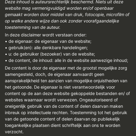
Deze inhoud is auteursrechterlijk beschermd. Niets uit deze
REGISTREREN
website mag vermenigvuldigd worden en/of openbaar
gemaakt worden door middel van druk, fotocopie, microfilm of
ADVERTEREN
op welke andere wijze dan ook zonder voorafgaandelijke
MELDPUNT
toestemming van de auteur.
In deze disclaimer wordt verstaan onder:
PERS/PUBLICATIES
• de eigenaar: de eigenaar van de website;
• gebruik(en): alle denkbare handelingen;
FACEBOOK
• u: de gebruiker (bezoeker) van de website;
• de content, de inhoud: alle in de website aanwezige inhoud;
LINKS
De content is door de eigenaar met de grootst mogelijke zorg
samengesteld, doch, de eigenaar aanvaardt geen
aansprakelijkheid ten aanzien van mogelijke onjuistheden van
het getoonde. De eigenaar is niet verantwoordelijk voor
content op de aan deze website gekoppelde bestanden en/ of
websites waarnaar wordt verwezen. Ongeautoriseerd of
oneigenlijk gebruik van de content of delen daarvan maken
inbreuk op intellectuele rechten. Toestemming tot het gebruik
van de getoonde content of delen daarvan op publiekelijk
toegankelijke plaatsen dient schriftelijk aan ons te worden
verzocht.