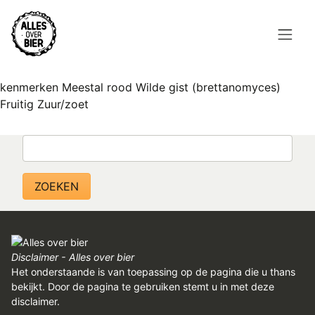
Overslaan
en
naar
de
Hoofdnavigatie
inhoud
HOME
kenmerken Meestal rood Wilde gist (brettanomyces)
gaan
Fruitig Zuur/zoet
BROUWEN
Zoeken
BLOG
AANBOD
AGENDA
CONTACT
Disclaimer - Alles over bier
Het onderstaande is van toepassing op de pagina die u thans
Topmenu
bekijkt. Door de pagina te gebruiken stemt u in met deze
INLOGGEN
disclaimer.