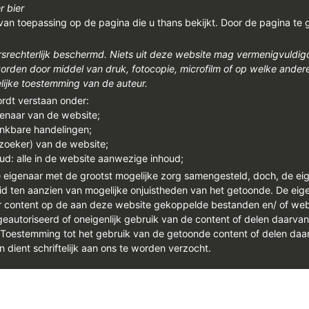
r bier
van toepassing op de pagina die u thans bekijkt. Door de pagina te 
rsrechterlijk beschermd. Niets uit deze website mag vermenigvuldi
den door middel van druk, fotocopie, microfilm of op welke ander
ijke toestemming van de auteur.
ordt verstaan onder:
genaar van de website;
enkbare handelingen;
ezoeker) van de website;
ud: alle in de website aanwezige inhoud;
e eigenaar met de grootst mogelijke zorg samengesteld, doch, de ei
id ten aanzien van mogelijke onjuistheden van het getoonde. De eigen
or content op de aan deze website gekoppelde bestanden en/ of we
autoriseerd of oneigenlijk gebruik van de content of delen daarva
. Toestemming tot het gebruik van de getoonde content of delen daar
n dient schriftelijk aan ons te worden verzocht.