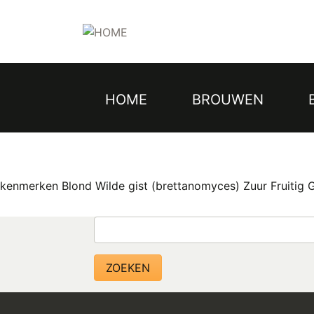
Topmenu
Overslaan
en
naar
de
inhoud
gaan
HOME
BROUWEN
Hoofdnavigatie
kenmerken Blond Wilde gist (brettanomyces) Zuur Fruitig 
Zoeken