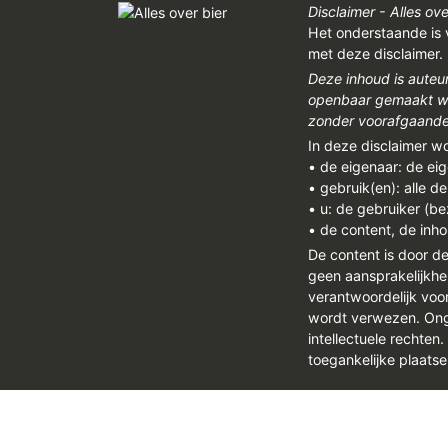
Disclaimer - Alles ove
Het onderstaande is 
met deze disclaimer.
Deze inhoud is auteu
openbaar gemaakt wor
zonder voorafgaandel
In deze disclaimer w
• de eigenaar: de ei
• gebruik(en): alle d
• u: de gebruiker (b
• de content, de inho
De content is door d
geen aansprakelijkhe
verantwoordelijk vo
wordt verwezen. Onge
intellectuele rechten
toegankelijke plaatse