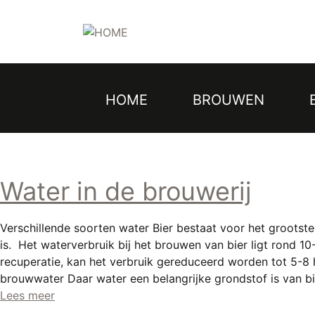
Topmenu
Overslaan
en
naar
de
inhoud
gaan
HOME
BROUWEN
Hoofdnavigatie
Water in de brouwerij
Verschillende soorten water Bier bestaat voor het grootste 
is. Het waterverbruik bij het brouwen van bier ligt rond 1
recuperatie, kan het verbruik gereduceerd worden tot 5-8
brouwwater Daar water een belangrijke grondstof is van b
Lees meer