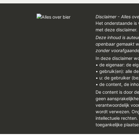
Disclaimer - Alles ove
Het onderstaande is 
met deze disclaimer.
Deze inhoud is auteu
openbaar gemaakt wor
zonder voorafgaandel
In deze disclaimer w
• de eigenaar: de ei
• gebruik(en): alle d
• u: de gebruiker (b
• de content, de inho
De content is door d
geen aansprakelijkhe
verantwoordelijk vo
wordt verwezen. Onge
intellectuele rechten
toegankelijke plaatse