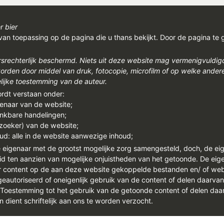
r bier
van toepassing op de pagina die u thans bekijkt. Door de pagina te 
rsrechterlijk beschermd. Niets uit deze website mag vermenigvuldi
den door middel van druk, fotocopie, microfilm of op welke ander
ijke toestemming van de auteur.
ordt verstaan onder:
genaar van de website;
enkbare handelingen;
ezoeker) van de website;
ud: alle in de website aanwezige inhoud;
e eigenaar met de grootst mogelijke zorg samengesteld, doch, de ei
id ten aanzien van mogelijke onjuistheden van het getoonde. De eigen
or content op de aan deze website gekoppelde bestanden en/ of we
autoriseerd of oneigenlijk gebruik van de content of delen daarva
. Toestemming tot het gebruik van de getoonde content of delen daar
n dient schriftelijk aan ons te worden verzocht.