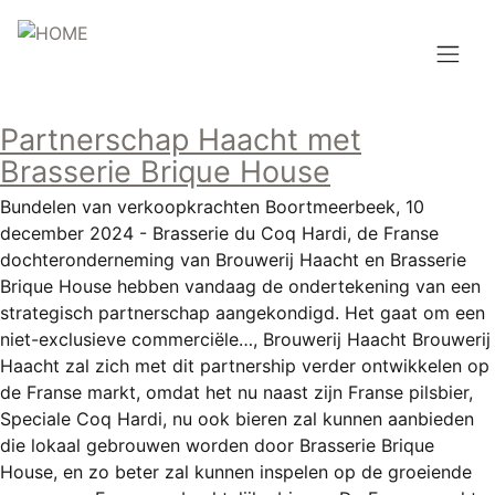
Overslaan
en
naar
de
Hoofdnavigatie
inhoud
Partnerschap Haacht met
HOME
gaan
Brasserie Brique House
BROUWEN
Bundelen van verkoopkrachten Boortmeerbeek, 10
december 2024 - Brasserie du Coq Hardi, de Franse
BLOG
dochteronderneming van Brouwerij Haacht en Brasserie
Brique House hebben vandaag de ondertekening van een
AANBOD
strategisch partnerschap aangekondigd. Het gaat om een
niet-exclusieve commerciële…, Brouwerij Haacht Brouwerij
AGENDA
Haacht zal zich met dit partnership verder ontwikkelen op
de Franse markt, omdat het nu naast zijn Franse pilsbier,
CONTACT
Speciale Coq Hardi, nu ook bieren zal kunnen aanbieden
die lokaal gebrouwen worden door Brasserie Brique
Topmenu
INLOGGEN
House, en zo beter zal kunnen inspelen op de groeiende