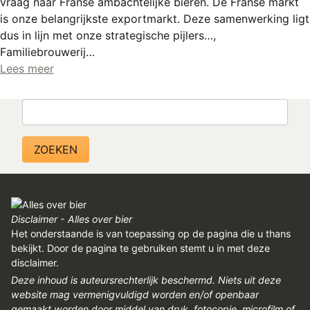
vraag naar Franse ambachtelijke bieren. De Franse markt
REGISTREREN
is onze belangrijkste exportmarkt. Deze samenwerking ligt
ADVERTEREN
dus in lijn met onze strategische pijlers…,
Familiebrouwerij…
MELDPUNT
Lees meer
PERS/PUBLICATIES
Zoeken
FACEBOOK
LINKS
Disclaimer - Alles over bier
Het onderstaande is van toepassing op de pagina die u thans
bekijkt. Door de pagina te gebruiken stemt u in met deze
disclaimer.
Deze inhoud is auteursrechterlijk beschermd. Niets uit deze
website mag vermenigvuldigd worden en/of openbaar
gemaakt worden door middel van druk, fotocopie, microfilm of