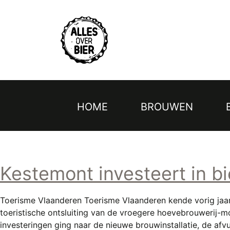
Topmenu
Overslaan
en
naar
de
inhoud
gaan
HOME
BROUWEN
Hoofdnavigatie
Kestemont investeert in bi
Toerisme Vlaanderen Toerisme Vlaanderen kende vorig jaar 
toeristische ontsluiting van de vroegere hoevebrouwerij-mo
investeringen ging naar de nieuwe brouwinstallatie, de af