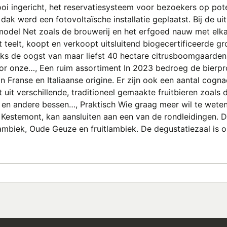
oi ingericht, het reservatiesysteem voor bezoekers op po
dak werd een fotovoltaïsche installatie geplaatst. Bij de ui
model Net zoals de brouwerij en het erfgoed nauw met elka
eelt, koopt en verkoopt uitsluitend biogecertificeerde gro
rlijks de oogst van maar liefst 40 hectare citrusboomgaarde
or onze…, Een ruim assortiment In 2023 bedroeg de bierprod
an Franse en Italiaanse origine. Er zijn ook een aantal co
uit verschillende, traditioneel gemaakte fruitbieren zoal
 en andere bessen…, Praktisch Wie graag meer wil te wete
Kestemont, kan aansluiten aan een van de rondleidingen. Di
ambiek, Oude Geuze en fruitlambiek. De degustatiezaal is o