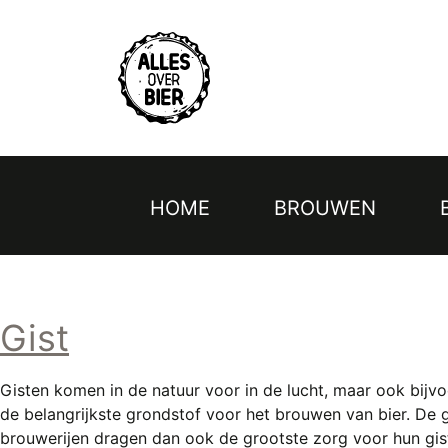
Topmenu
Overslaan
en
naar
de
inhoud
gaan
HOME
BROUWEN
Hoofdnavigatie
Gist
Gisten komen in de natuur voor in de lucht, maar ook bijvo
de belangrijkste grondstof voor het brouwen van bier. De g
brouwerijen dragen dan ook de grootste zorg voor hun gis