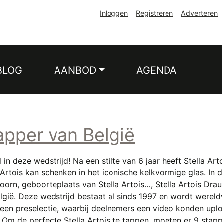
Inloggen
Registreren
Adverteren
BLOG
AANBOD
AGENDA
apper van België
 in deze wedstrijd! Na een stilte van 6 jaar heeft Stella Ar
 Artois kan schenken in het iconische kelkvormige glas. In
orn, geboorteplaats van Stella Artois…, Stella Artois Drau
elgië. Deze wedstrijd bestaat al sinds 1997 en wordt werel
it een preselectie, waarbij deelnemers een video konden u
 Om de perfecte Stella Artois te tappen, moeten er 9 stap