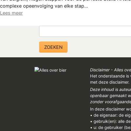
complexe opeenvolging van elke stap…
Lees meer
Zoeken
Disclaimer - Alles ove
Het onderstaande is 
met deze disclaimer.
Deze inhoud is auteu
openbaar gemaakt wor
zonder voorafgaandel
In deze disclaimer w
• de eigenaar: de ei
• gebruik(en): alle d
• u: de gebruiker (b