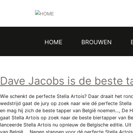
Topmenu
Overslaan
en
naar
de
inhoud
gaan
HOME
BROUWEN
Hoofdnavigatie
Dave Jacobs is de beste t
Wie schenkt de perfecte Stella Artois? Daar draait het rond
wedstrijd gaat de jury op zoek naar wie dé perfecte Stella
en mag hij zich de beste tapper van België noemen…, De Ho
gaat Stella Artois op zoek naar de beste biertapper van B
lanceerde Stella Artois nu opnieuw de Belgische editie. U
van België…, Negen stappen voor dé perfecte Stella Artois