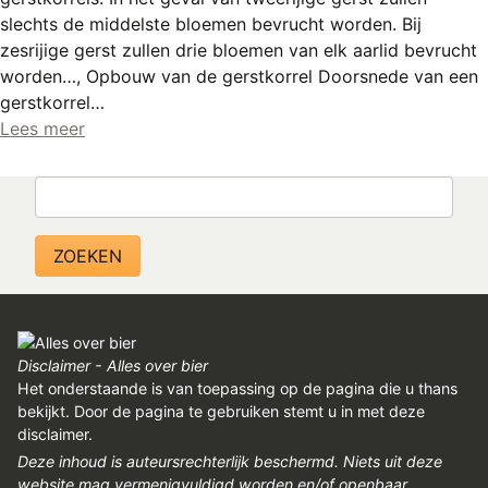
REGISTREREN
slechts de middelste bloemen bevrucht worden. Bij
zesrijige gerst zullen drie bloemen van elk aarlid bevrucht
ADVERTEREN
worden…, Opbouw van de gerstkorrel Doorsnede van een
MELDPUNT
gerstkorrel…
Lees meer
PERS/PUBLICATIES
FACEBOOK
Zoeken
LINKS
Disclaimer - Alles over bier
Het onderstaande is van toepassing op de pagina die u thans
bekijkt. Door de pagina te gebruiken stemt u in met deze
disclaimer.
Deze inhoud is auteursrechterlijk beschermd. Niets uit deze
website mag vermenigvuldigd worden en/of openbaar