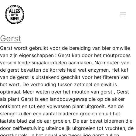
Overslaan
en
naar
de
Hoofdnavigatie
inhoud
Gerst
HOME
gaan
Gerst wordt gebruikt voor de bereiding van bier omwille
BROUWEN
van zijn eigenschappen : Gerst kan door het moutproces
verschillende smaakprofielen aanmaken. Na mouten van
BLOG
de gerst bevatten de korrels heel wat enzymen. Het kaf
van de gerst is uitstekend geschikt voor het filteren van
AANBOD
het wort. De verhouding tussen zetmeel en eiwit is
optimaal. Meer weten over het mouten van gerst , Gerst
AGENDA
als plant Gerst is een landbouwgewas die op de akker
ontkiemt en tot een volwassen plant uitgroeit. Aan de
CONTACT
stengel zullen een aantal bladeren groeien en uit het
laatste blad zal de aar groeien. De aar bevat bloemen die
Topmenu
INLOGGEN
door zelfbestuiving uiteindelijk uitgroeien tot vruchten, de
gerstkorrels. In het geval van tweerijige gerst zullen