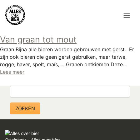
Overslaan
en
naar
de
Hoofdnavigatie
inhoud
Van graan tot mout
HOME
gaan
Graan Bijna alle bieren worden gebrouwen met gerst. Er
BROUWEN
zijn ook bieren die geen gerst gebruiken, maar tarwe,
rogge, haver, spelt, maïs, ... Granen ontkiemen Deze…
BLOG
Lees meer
AANBOD
Zoeken
AGENDA
CONTACT
Topmenu
INLOGGEN
Disclaimer - Alles over bier