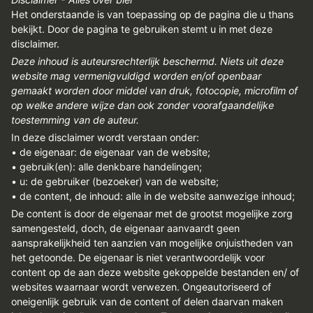
REGISTREREN
Het onderstaande is van toepassing op de pagina die u thans
bekijkt. Door de pagina te gebruiken stemt u in met deze
ADVERTEREN
disclaimer.
Deze inhoud is auteursrechterlijk beschermd. Niets uit deze
MELDPUNT
website mag vermenigvuldigd worden en/of openbaar
PERS/PUBLICATIES
gemaakt worden door middel van druk, fotocopie, microfilm of
op welke andere wijze dan ook zonder voorafgaandelijke
FACEBOOK
toestemming van de auteur.
In deze disclaimer wordt verstaan onder:
LINKS
• de eigenaar: de eigenaar van de website;
• gebruik(en): alle denkbare handelingen;
• u: de gebruiker (bezoeker) van de website;
• de content, de inhoud: alle in de website aanwezige inhoud;
De content is door de eigenaar met de grootst mogelijke zorg
samengesteld, doch, de eigenaar aanvaardt geen
aansprakelijkheid ten aanzien van mogelijke onjuistheden van
het getoonde. De eigenaar is niet verantwoordelijk voor
content op de aan deze website gekoppelde bestanden en/ of
websites waarnaar wordt verwezen. Ongeautoriseerd of
oneigenlijk gebruik van de content of delen daarvan maken