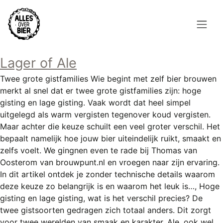
Overslaan
en
naar
de
Hoofdnavigatie
inhoud
Lager of Ale
HOME
gaan
Twee grote gistfamilies Wie begint met zelf bier brouwen
BROUWEN
merkt al snel dat er twee grote gistfamilies zijn: hoge
gisting en lage gisting. Vaak wordt dat heel simpel
BLOG
uitgelegd als warm vergisten tegenover koud vergisten.
Maar achter die keuze schuilt een veel groter verschil. Het
AANBOD
bepaalt namelijk hoe jouw bier uiteindelijk ruikt, smaakt en
zelfs voelt. We gingnen even te rade bij Thomas van
AGENDA
Oosterom van brouwpunt.nl en vroegen naar zijn ervaring.
In dit artikel ontdek je zonder technische details waarom
CONTACT
deze keuze zo belangrijk is en waarom het leuk is…, Hoge
gisting en lage gisting, wat is het verschil precies? De
Topmenu
INLOGGEN
twee gistsoorten gedragen zich totaal anders. Dit zorgt
voor twee werelden van smaak en karakter. Ale, ook wel