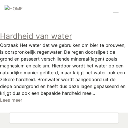
Overslaan
en
naar
de
Hoofdnavigatie
inhoud
Hardheid van water
HOME
gaan
Oorzaak Het water dat we gebruiken om bier te brouwen,
BROUWEN
is oorspronkelijk regenwater. De regen doorsijpelt de
grond en passeert verschillende mineraal(lagen) zoals
BLOG
magnesium en calcium. Hierdoor wordt het water op een
natuurlijke manier gefilterd, maar krijgt het water ook een
AANBOD
zekere hardheid. Bronwater wordt aangeboord uit de
diepe ondergrond en heeft dus deze lagen gepasseerd en
AGENDA
krijgt dus ook een bepaalde hardheid mee…
Lees meer
CONTACT
Topmenu
Zoeken
INLOGGEN