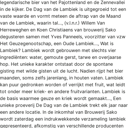
legendarische bier van het Pajottenland en de Zennevallei
REGISTREREN
in de kijker. De Dag van de Lambiek is uitgegroeid tot een
ADVERTEREN
vaste waarde en vormt meteen de aftrap van de Maand
van de Lambiek, waarin tal…, (v.l.n.r.) Willem Van
MELDPUNT
Herreweghen en Koen Christiaens van brouwerij Sako
degusteren samen met Yves Panneels, voorzitter van vzw
PERS/PUBLICATIES
Het Geuzegenootschap, een Oude Lambiek…, Wat is
FACEBOOK
Lambiek? Lambiek wordt gebrouwen met slechts vier
ingrediënten: water, gemoute gerst, tarwe en overjaarse
LINKS
hop. Het unieke karakter ontstaat door de spontane
gisting met wilde gisten uit de lucht. Nadien rijpt het bier
maanden, soms zelfs jarenlang, in houten vaten. Lambiek
kan puur gedronken worden of verrijkt met fruit, wat leidt
tot onder meer kriek- en andere fruitvarianten. Lambiek is
de basis waarmee geuze en kriek wordt gemaakt…, Een
unieke proeverij De Dag van de Lambiek trekt elk jaar naar
een andere locatie. In de inkomhal van Brouwerij Sako
wordt zaterdag een indrukwekkende verzameling lambiek
gepresenteerd, afkomstig van verschillende producenten