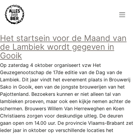
Overslaan
en
naar
de
Hoofdnavigatie
inhoud
Het startsein voor de Maand van
HOME
gaan
de Lambiek wordt gegeven in
BROUWEN
Gooik
Op zaterdag 4 oktober organiseert vzw Het
BLOG
Geuzegenootschap de 17de editie van de Dag van de
Lambiek. Dit jaar vindt het evenement plaats in Brouwerij
AANBOD
Sako in Gooik, een van de jongste brouwerijen van het
AGENDA
Pajottenland. Bezoekers kunnen er niet alleen tal van
lambieken proeven, maar ook een kijkje nemen achter de
CONTACT
schermen. Brouwers Willem Van Herreweghen en Koen
Christiaens zorgen voor deskundige uitleg. De deuren
Topmenu
gaan open om 14.00 uur. De provincie Vlaams-Brabant zet
INLOGGEN
ieder jaar in oktober op verschillende locaties het