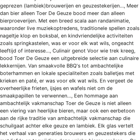
geprezen (lambiek)brouwerijen en geuzestekerijen…, Meer
dan bier alleen Toer De Geuze bood meer dan alleen
bierproeverijen. Met een breed scala aan randanimatie,
waaronder live muziekoptredens, traditionele spellen zoals
nageltje klop en boksbal, en kindvriendelijke activiteiten
zoals springkastelen, was er voor elk wat wils, ongeacht
leeftijd of interesse…, Culinair genot Voor wie trek kreeg,
bood Toer De Geuze een uitgebreide selectie aan culinaire
lekkernijen. Van smaakvolle BBQ's tot ambachtelijke
boterhammen en lokale specialiteiten zoals balletjes met
krieken en paté, er was voor elk wat wils. En vergeet de
overheerlijke frieten, ijsjes en wafels niet om de
smaakpapillen te verwennen…, Een hommage aan
ambachtelijk vakmanschap Toer de Geuze is niet alleen
een viering van heerlijke bieren, maar ook een eerbetoon
aan de rijke traditie van ambachtelijk vakmanschap die
schuilgaat achter elke geuze en lambiek. Elk glas vertelt
het verhaal van generaties brouwers en geuzestekers die