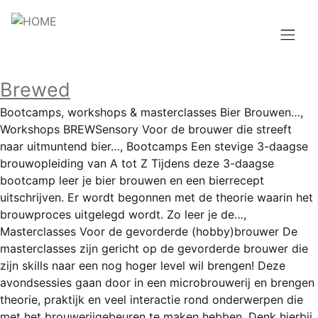
Overslaan
en
naar
de
Hoofdnavigatie
inhoud
Brewed
HOME
gaan
Bootcamps, workshops & masterclasses Bier Brouwen…,
BROUWEN
Workshops BREWSensory Voor de brouwer die streeft
naar uitmuntend bier…, Bootcamps Een stevige 3-daagse
BLOG
brouwopleiding van A tot Z Tijdens deze 3-daagse
bootcamp leer je bier brouwen en een bierrecept
AANBOD
uitschrijven. Er wordt begonnen met de theorie waarin het
brouwproces uitgelegd wordt. Zo leer je de…,
AGENDA
Masterclasses Voor de gevorderde (hobby)brouwer De
masterclasses zijn gericht op de gevorderde brouwer die
CONTACT
zijn skills naar een nog hoger level wil brengen! Deze
avondsessies gaan door in een microbrouwerij en brengen
Topmenu
INLOGGEN
theorie, praktijk en veel interactie rond onderwerpen die
met het brouwerijgebeuren te maken hebben. Denk hierbij