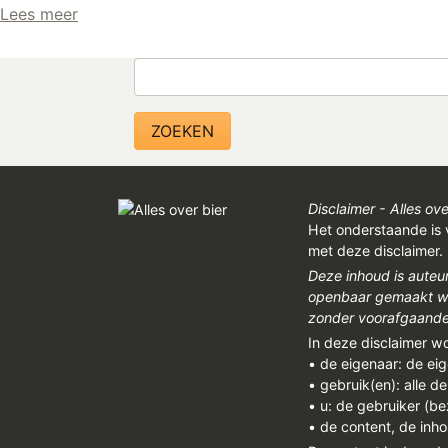
Lees meer
Zoeken
Disclaimer - Alles ove
Het onderstaande is 
met deze disclaimer.
Deze inhoud is auteu
openbaar gemaakt wor
zonder voorafgaandel
In deze disclaimer w
• de eigenaar: de ei
• gebruik(en): alle d
• u: de gebruiker (b
• de content, de inho