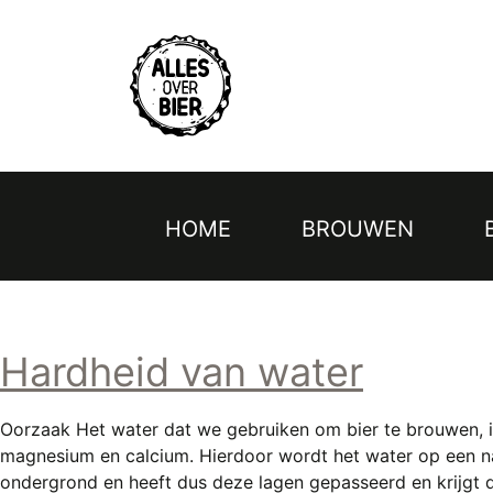
Topmenu
Overslaan
en
naar
de
inhoud
gaan
HOME
BROUWEN
Hoofdnavigatie
Hardheid van water
Oorzaak Het water dat we gebruiken om bier te brouwen, is
magnesium en calcium. Hierdoor wordt het water op een nat
ondergrond en heeft dus deze lagen gepasseerd en krijgt