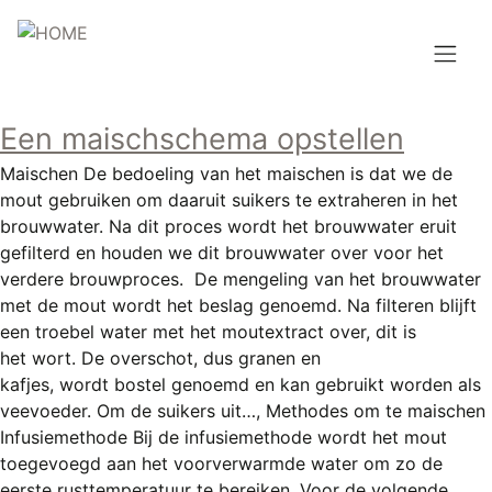
Overslaan
en
naar
de
Hoofdnavigatie
inhoud
Een maischschema opstellen
HOME
gaan
Maischen De bedoeling van het maischen is dat we de
BROUWEN
mout gebruiken om daaruit suikers te extraheren in het
brouwwater. Na dit proces wordt het brouwwater eruit
BLOG
gefilterd en houden we dit brouwwater over voor het
verdere brouwproces. De mengeling van het brouwwater
AANBOD
met de mout wordt het beslag genoemd. Na filteren blijft
een troebel water met het moutextract over, dit is
AGENDA
het wort. De overschot, dus granen en
kafjes, wordt bostel genoemd en kan gebruikt worden als
CONTACT
veevoeder. Om de suikers uit…, Methodes om te maischen
Infusiemethode Bij de infusiemethode wordt het mout
Topmenu
INLOGGEN
toegevoegd aan het voorverwarmde water om zo de
eerste rusttemperatuur te bereiken. Voor de volgende