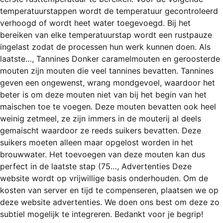
REGISTREREN
temperatuurstappen wordt de temperatuur gecontroleerd
verhoogd of wordt heet water toegevoegd. Bij het
ADVERTEREN
bereiken van elke temperatuurstap wordt een rustpauze
MELDPUNT
ingelast zodat de processen hun werk kunnen doen. Als
laatste…, Tannines Donker caramelmouten en geroosterde
PERS/PUBLICATIES
mouten zijn mouten die veel tannines bevatten. Tannines
geven een ongewenst, wrang mondgevoel, waardoor het
FACEBOOK
beter is om deze mouten niet van bij het begin van het
LINKS
maischen toe te voegen. Deze mouten bevatten ook heel
weinig zetmeel, ze zijn immers in de mouterij al deels
gemaischt waardoor ze reeds suikers bevatten. Deze
suikers moeten alleen maar opgelost worden in het
brouwwater. Het toevoegen van deze mouten kan dus
perfect in de laatste stap (75…, Advertenties Deze
website wordt op vrijwillige basis onderhouden. Om de
kosten van server en tijd te compenseren, plaatsen we op
deze website advertenties. We doen ons best om deze zo
subtiel mogelijk te integreren. Bedankt voor je begrip!