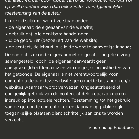
REGISTREREN
op welke andere wijze dan ook zonder voorafgaandelijke
toestemming van de auteur.
ADVERTEREN
In deze disclaimer wordt verstaan onder:
• de eigenaar: de eigenaar van de website;
MELDPUNT
• gebruik(en): alle denkbare handelingen;
PERS/PUBLICATIES
• u: de gebruiker (bezoeker) van de website;
• de content, de inhoud: alle in de website aanwezige inhoud;
FACEBOOK
De content is door de eigenaar met de grootst mogelijke zorg
samengesteld, doch, de eigenaar aanvaardt geen
LINKS
aansprakelijkheid ten aanzien van mogelijke onjuistheden van
het getoonde. De eigenaar is niet verantwoordelijk voor
content op de aan deze website gekoppelde bestanden en/ of
websites waarnaar wordt verwezen. Ongeautoriseerd of
oneigenlijk gebruik van de content of delen daarvan maken
inbreuk op intellectuele rechten. Toestemming tot het gebruik
van de getoonde content of delen daarvan op publiekelijk
toegankelijke plaatsen dient schriftelijk aan ons te worden
verzocht.
Vind ons op Facebook