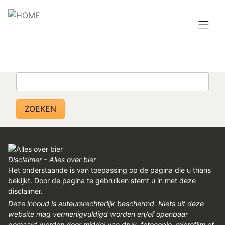
Overslaan
en
naar
de
Hoofdnavigatie
inhoud
HOME
gaan
Zoeken
BROUWEN
BLOG
AANBOD
AGENDA
Disclaimer - Alles over bier
Het onderstaande is van toepassing op de pagina die u thans
CONTACT
bekijkt. Door de pagina te gebruiken stemt u in met deze
disclaimer.
Topmenu
Deze inhoud is auteursrechterlijk beschermd. Niets uit deze
INLOGGEN
website mag vermenigvuldigd worden en/of openbaar
gemaakt worden door middel van druk, fotocopie, microfilm of