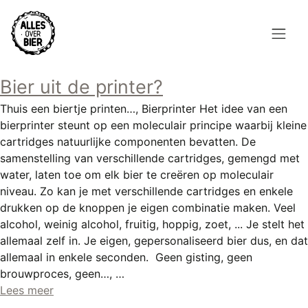
Overslaan
en
naar
de
Hoofdnavigatie
inhoud
Bier uit de printer?
HOME
gaan
Thuis een biertje printen…, Bierprinter Het idee van een
BROUWEN
bierprinter steunt op een moleculair principe waarbij kleine
cartridges natuurlijke componenten bevatten. De
BLOG
samenstelling van verschillende cartridges, gemengd met
water, laten toe om elk bier te creëren op moleculair
AANBOD
niveau. Zo kan je met verschillende cartridges en enkele
drukken op de knoppen je eigen combinatie maken. Veel
AGENDA
alcohol, weinig alcohol, fruitig, hoppig, zoet, ... Je stelt het
allemaal zelf in. Je eigen, gepersonaliseerd bier dus, en dat
CONTACT
allemaal in enkele seconden. Geen gisting, geen
brouwproces, geen…, …
Topmenu
INLOGGEN
Lees meer