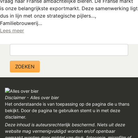
vraag naar Franse ambachtelijke bieren. De Franse markt
REGISTREREN
is onze belangrijkste exportmarkt. Deze samenwerking ligt
ADVERTEREN
dus in lijn met onze strategische pijlers…,
Familiebrouwerij…
MELDPUNT
Lees meer
PERS/PUBLICATIES
Zoeken
FACEBOOK
LINKS
Disclaimer - Alles over bier
Het onderstaande is van toepassing op de pagina die u thans
bekijkt. Door de pagina te gebruiken stemt u in met deze
disclaimer.
Deze inhoud is auteursrechterlijk beschermd. Niets uit deze
website mag vermenigvuldigd worden en/of openbaar
gemaakt worden door middel van druk, fotocopie, microfilm of