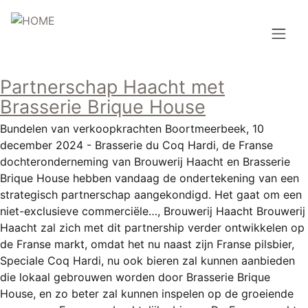
Overslaan
en
naar
de
Hoofdnavigatie
inhoud
Partnerschap Haacht met
HOME
gaan
Brasserie Brique House
BROUWEN
Bundelen van verkoopkrachten Boortmeerbeek, 10
december 2024 - Brasserie du Coq Hardi, de Franse
BLOG
dochteronderneming van Brouwerij Haacht en Brasserie
Brique House hebben vandaag de ondertekening van een
AANBOD
strategisch partnerschap aangekondigd. Het gaat om een
niet-exclusieve commerciële…, Brouwerij Haacht Brouwerij
AGENDA
Haacht zal zich met dit partnership verder ontwikkelen op
de Franse markt, omdat het nu naast zijn Franse pilsbier,
CONTACT
Speciale Coq Hardi, nu ook bieren zal kunnen aanbieden
die lokaal gebrouwen worden door Brasserie Brique
Topmenu
INLOGGEN
House, en zo beter zal kunnen inspelen op de groeiende