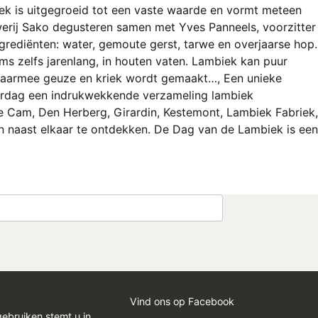
biek is uitgegroeid tot een vaste waarde en vormt meteen
werij Sako degusteren samen met Yves Panneels, voorzitter
ediënten: water, gemoute gerst, tarwe en overjaarse hop.
oms zelfs jarenlang, in houten vaten. Lambiek kan puur
is waarmee geuze en kriek wordt gemaakt…, Een unieke
aterdag een indrukwekkende verzameling lambiek
De Cam, Den Herberg, Girardin, Kestemont, Lambiek Fabriek,
n naast elkaar te ontdekken. De Dag van de Lambiek is een
Vind ons op Facebook
gebruiken stemt u in