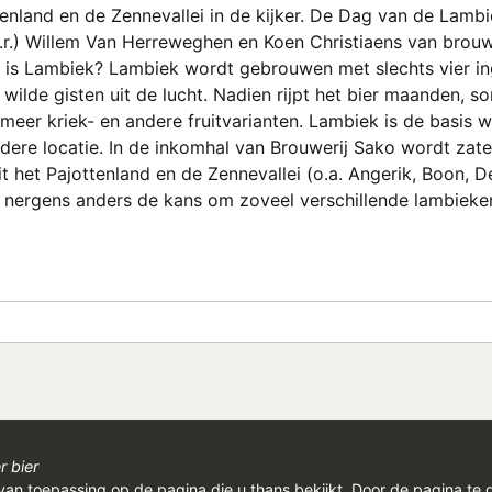
ttenland en de Zennevallei in de kijker. De Dag van de Lam
n.r.) Willem Van Herreweghen en Koen Christiaens van brou
 Lambiek? Lambiek wordt gebrouwen met slechts vier ingr
wilde gisten uit de lucht. Nadien rijpt het bier maanden, s
er meer kriek- en andere fruitvarianten. Lambiek is de bas
andere locatie. In de inkomhal van Brouwerij Sako wordt z
t het Pajottenland en de Zennevallei (o.a. Angerik, Boon, 
n nergens anders de kans om zoveel verschillende lambieke
r bier
van toepassing op de pagina die u thans bekijkt. Door de pagina te 