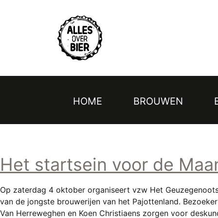
Topmenu
Overslaan
en
naar
de
inhoud
gaan
HOME
BROUWEN
Hoofdnavigatie
Het startsein voor de Ma
Op zaterdag 4 oktober organiseert vzw Het Geuzegenootsch
van de jongste brouwerijen van het Pajottenland. Bezoeker
Van Herreweghen en Koen Christiaens zorgen voor deskundi