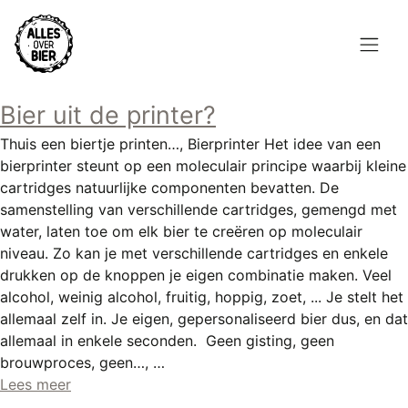
Overslaan
en
naar
de
Hoofdnavigatie
inhoud
Bier uit de printer?
HOME
gaan
Thuis een biertje printen…, Bierprinter Het idee van een
BROUWEN
bierprinter steunt op een moleculair principe waarbij kleine
cartridges natuurlijke componenten bevatten. De
BLOG
samenstelling van verschillende cartridges, gemengd met
water, laten toe om elk bier te creëren op moleculair
AANBOD
niveau. Zo kan je met verschillende cartridges en enkele
drukken op de knoppen je eigen combinatie maken. Veel
AGENDA
alcohol, weinig alcohol, fruitig, hoppig, zoet, ... Je stelt het
allemaal zelf in. Je eigen, gepersonaliseerd bier dus, en dat
CONTACT
allemaal in enkele seconden. Geen gisting, geen
brouwproces, geen…, …
Topmenu
INLOGGEN
Lees meer