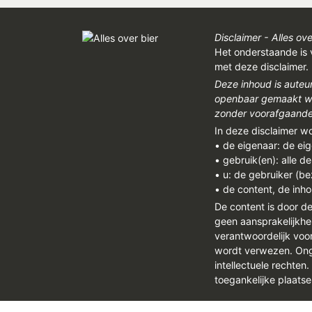
Disclaimer - Alles ove
Het onderstaande is 
met deze disclaimer.
Deze inhoud is auteu
openbaar gemaakt wor
zonder voorafgaandel
In deze disclaimer w
• de eigenaar: de ei
• gebruik(en): alle d
• u: de gebruiker (b
• de content, de inho
De content is door d
geen aansprakelijkhe
verantwoordelijk vo
wordt verwezen. Onge
intellectuele rechten
toegankelijke plaatse