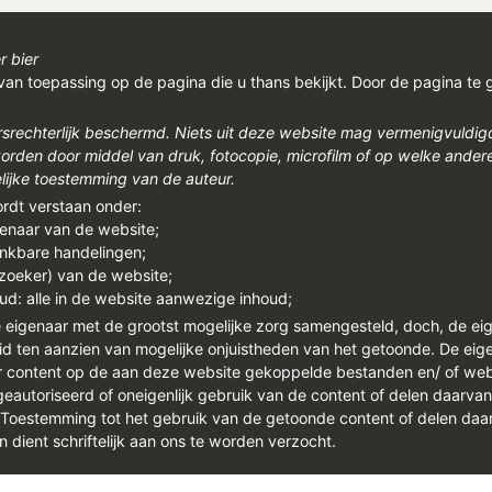
r bier
van toepassing op de pagina die u thans bekijkt. Door de pagina te 
rsrechterlijk beschermd. Niets uit deze website mag vermenigvuldi
den door middel van druk, fotocopie, microfilm of op welke ander
ijke toestemming van de auteur.
ordt verstaan onder:
genaar van de website;
enkbare handelingen;
ezoeker) van de website;
ud: alle in de website aanwezige inhoud;
e eigenaar met de grootst mogelijke zorg samengesteld, doch, de ei
id ten aanzien van mogelijke onjuistheden van het getoonde. De eigen
or content op de aan deze website gekoppelde bestanden en/ of we
autoriseerd of oneigenlijk gebruik van de content of delen daarva
. Toestemming tot het gebruik van de getoonde content of delen daar
n dient schriftelijk aan ons te worden verzocht.