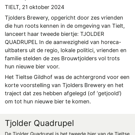
REGISTREREN
TIELT, 21 oktober 2024
ADVERTEREN
Tjolders Brewery, opgericht door zes vrienden
die hun roots kennen in de omgeving van Tielt,
MELDPUNT
lanceert haar tweede biertje: TJOLDER
PERS/PUBLICATIES
QUADRUPEL In de aanwezigheid van horeca-
uitbaters uit de regio, lokale politici, vrienden en
FACEBOOK
familie stelden de zes Brouwtjolders vol trots
LINKS
hun nieuwe bier voor.
Het Tieltse Gildhof was de achtergrond voor een
korte voorstelling van Tjolders Brewery en het
traject dat zes hebben afgelegd (of ‘getjoold’)
om tot hun nieuwe bier te komen.
Tjolder Quadrupel
De Tjolder Quadrupel is het tweede bier van de Tieltse