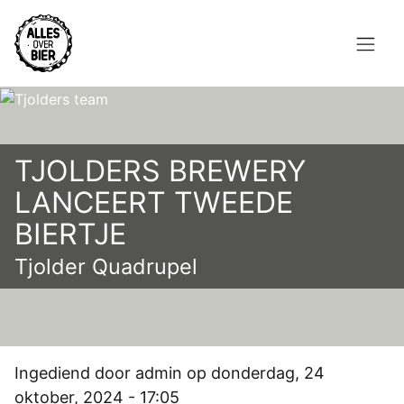
Overslaan
en
naar
de
Hoofdnavigatie
inhoud
HOME
gaan
BROUWEN
TJOLDERS BREWERY
LANCEERT TWEEDE
BLOG
BIERTJE
AANBOD
Tjolder Quadrupel
AGENDA
CONTACT
Topmenu
Ingediend door
admin
op donderdag, 24
INLOGGEN
oktober, 2024 - 17:05