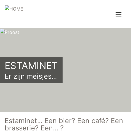
Overslaan
en
naar
de
Hoofdnavigatie
inhoud
HOME
gaan
BROUWEN
ESTAMINET
BLOG
Er zijn meisjes...
AANBOD
AGENDA
CONTACT
Topmenu
Estaminet... Een bier? Een café? Een
INLOGGEN
brasserie? Een... ?