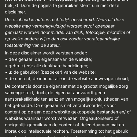
REGISTREREN
bekijkt. Door de pagina te gebruiken stemt u in met deze
disclaimer.
ADVERTEREN
Deze inhoud is auteursrechterlijk beschermd. Niets uit deze
website mag vermenigvuldigd worden en/of openbaar
MELDPUNT
gemaakt worden door middel van druk, fotocopie, microfilm of
op welke andere wijze dan ook zonder voorafgaandelijke
PERS/PUBLICATIES
toestemming van de auteur.
FACEBOOK
In deze disclaimer wordt verstaan onder:
• de eigenaar: de eigenaar van de website;
LINKS
• gebruik(en): alle denkbare handelingen;
• u: de gebruiker (bezoeker) van de website;
• de content, de inhoud: alle in de website aanwezige inhoud;
De content is door de eigenaar met de grootst mogelijke zorg
samengesteld, doch, de eigenaar aanvaardt geen
aansprakelijkheid ten aanzien van mogelijke onjuistheden van
het getoonde. De eigenaar is niet verantwoordelijk voor
content op de aan deze website gekoppelde bestanden en/ of
websites waarnaar wordt verwezen. Ongeautoriseerd of
oneigenlijk gebruik van de content of delen daarvan maken
inbreuk op intellectuele rechten. Toestemming tot het gebruik