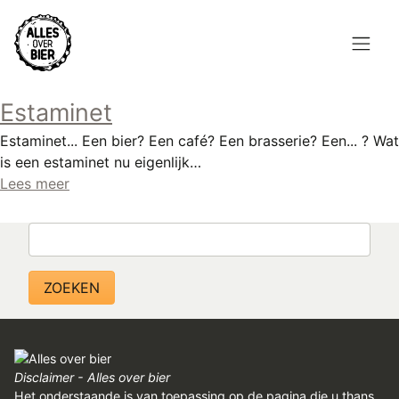
Overslaan
en
naar
de
Hoofdnavigatie
inhoud
Estaminet
HOME
gaan
Estaminet... Een bier? Een café? Een brasserie? Een... ? Wat
BROUWEN
is een estaminet nu eigenlijk…
Lees meer
BLOG
Zoeken
AANBOD
AGENDA
CONTACT
Topmenu
INLOGGEN
Disclaimer - Alles over bier
Het onderstaande is van toepassing op de pagina die u thans