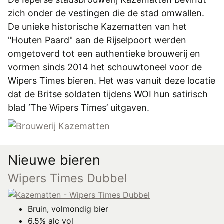
REGISTREREN
zich onder de vestingen die de stad omwallen.
ADVERTEREN
De unieke historische Kazematten van het
"Houten Paard" aan de Rijselpoort werden
MELDPUNT
omgetoverd tot een authentieke brouwerij en
PERS/PUBLICATIES
vormen sinds 2014 het schouwtoneel voor de
Wipers Times bieren. Het was vanuit deze locatie
FACEBOOK
dat de Britse soldaten tijdens WOI hun satirisch
LINKS
blad ‘The Wipers Times’ uitgaven.
Nieuwe bieren
Wipers Times Dubbel
Bruin, volmondig bier
6,5% alc vol