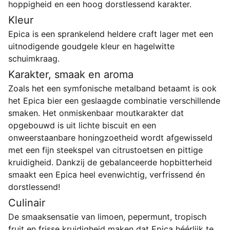
hoppigheid en een hoog dorstlessend karakter.
Kleur
Epica is een sprankelend heldere craft lager met een
uitnodigende goudgele kleur en hagelwitte
schuimkraag.
Karakter, smaak en aroma
Zoals het een symfonische metalband betaamt is ook
het Epica bier een geslaagde combinatie verschillende
smaken. Het onmiskenbaar moutkarakter dat
opgebouwd is uit lichte biscuit en een
onweerstaanbare honingzoetheid wordt afgewisseld
met een fijn steekspel van citrustoetsen en pittige
kruidigheid. Dankzij de gebalanceerde hopbitterheid
smaakt een Epica heel evenwichtig, verfrissend én
dorstlessend!
Culinair
De smaaksensatie van limoen, pepermunt, tropisch
fruit en frisse kruidigheid maken dat Epica héérlijk te