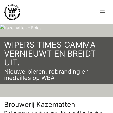
Overslaan
en
naar
de
Hoofdnavigatie
inhoud
HOME
gaan
WIPERS TIMES GAMMA
BROUWEN
VERNIEUWT EN BREIDT
BLOG
UIT.
AANBOD
Nieuwe bieren, rebranding en
medailles op WBA
AGENDA
CONTACT
Topmenu
Brouwerij Kazematten
INLOGGEN
De Ieperse stadsbrouwerij Kazematten bevindt