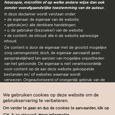
fotocopie, microfilm of op welke andere wijze dan ook
zonder voorafgaandelijke toestemming van de auteur.
In deze disclaimer wordt verstaan onder:
• de eigenaar: de eigenaar van de website;
• gebruik(en): alle denkbare handelingen;
• u: de gebruiker (bezoeker) van de website;
• de content, de inhoud: alle in de website aanwezige
inhoud;
De content is door de eigenaar met de grootst mogelijke
zorg samengesteld, doch, de eigenaar aanvaardt geen
aansprakelijkheid ten aanzien van mogelijke onjuistheden
van het getoonde. De eigenaar is niet verantwoordelijk
voor content op de aan deze website gekoppelde
bestanden en/ of websites waarnaar wordt
verwezen. Ongeautoriseerd of oneigenlijk gebruik van de
content of delen daarvan maken inbreuk op intellectuele
rechten. Toestemming tot het gebruik van de getoonde
We gebruiken cookies op deze website om de
content of delen daarvan op publiekelijk toegankelijke
gebruikservaring te verbeteren.
plaatsen dient schriftelijk aan ons te worden verzocht.
Vind ons op Facebook
Om verder te gaan en dus de cookies te aanvaarden, klik op