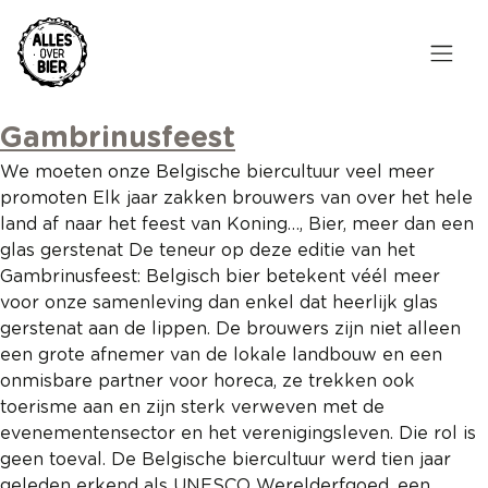
Overslaan
en
naar
de
Hoofdnavigatie
inhoud
HOME
Gambrinusfeest
gaan
We moeten onze Belgische biercultuur veel meer
BROUWEN
promoten Elk jaar zakken brouwers van over het hele
land af naar het feest van Koning…, Bier, meer dan een
BLOG
glas gerstenat De teneur op deze editie van het
Gambrinusfeest: Belgisch bier betekent véél meer
AANBOD
voor onze samenleving dan enkel dat heerlijk glas
gerstenat aan de lippen. De brouwers zijn niet alleen
AGENDA
een grote afnemer van de lokale landbouw en een
onmisbare partner voor horeca, ze trekken ook
CONTACT
toerisme aan en zijn sterk verweven met de
evenementensector en het verenigingsleven. Die rol is
Topmenu
INLOGGEN
geen toeval. De Belgische biercultuur werd tien jaar
geleden erkend als UNESCO Werelderfgoed, een