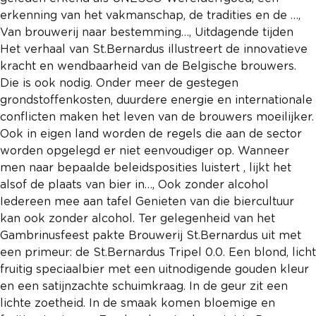
REGISTREREN
erkenning van het vakmanschap, de tradities en de …,
Van brouwerij naar bestemming…, Uitdagende tijden
ADVERTEREN
Het verhaal van St.Bernardus illustreert de innovatieve
MELDPUNT
kracht en wendbaarheid van de Belgische brouwers.
Die is ook nodig. Onder meer de gestegen
PERS/PUBLICATIES
grondstoffenkosten, duurdere energie en internationale
conflicten maken het leven van de brouwers moeilijker.
FACEBOOK
Ook in eigen land worden de regels die aan de sector
LINKS
worden opgelegd er niet eenvoudiger op. Wanneer
men naar bepaalde beleidsposities luistert , lijkt het
alsof de plaats van bier in…, Ook zonder alcohol
Iedereen mee aan tafel Genieten van die biercultuur
kan ook zonder alcohol. Ter gelegenheid van het
Gambrinusfeest pakte Brouwerij St.Bernardus uit met
een primeur: de St.Bernardus Tripel 0.0. Een blond, licht
fruitig speciaalbier met een uitnodigende gouden kleur
en een satijnzachte schuimkraag. In de geur zit een
lichte zoetheid. In de smaak komen bloemige en