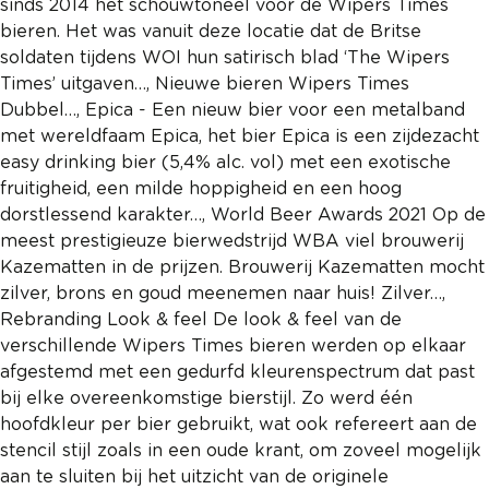
sinds 2014 het schouwtoneel voor de Wipers Times
bieren. Het was vanuit deze locatie dat de Britse
soldaten tijdens WOI hun satirisch blad ‘The Wipers
Times’ uitgaven…, Nieuwe bieren Wipers Times
Dubbel…, Epica - Een nieuw bier voor een metalband
met wereldfaam Epica, het bier Epica is een zijdezacht
easy drinking bier (5,4% alc. vol) met een exotische
fruitigheid, een milde hoppigheid en een hoog
dorstlessend karakter…, World Beer Awards 2021 Op de
meest prestigieuze bierwedstrijd WBA viel brouwerij
Kazematten in de prijzen. Brouwerij Kazematten mocht
zilver, brons en goud meenemen naar huis! Zilver…,
Rebranding Look & feel De look & feel van de
verschillende Wipers Times bieren werden op elkaar
afgestemd met een gedurfd kleurenspectrum dat past
bij elke overeenkomstige bierstijl. Zo werd één
hoofdkleur per bier gebruikt, wat ook refereert aan de
stencil stijl zoals in een oude krant, om zoveel mogelijk
aan te sluiten bij het uitzicht van de originele