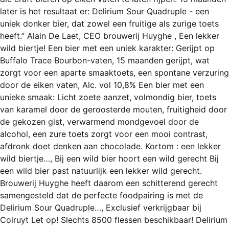
REGISTREREN
later is het resultaat er: Delirium Sour Quadruple - een
uniek donker bier, dat zowel een fruitige als zurige toets
ADVERTEREN
heeft.” Alain De Laet, CEO brouwerij Huyghe , Een lekker
MELDPUNT
wild biertje! Een bier met een uniek karakter: Gerijpt op
Buffalo Trace Bourbon-vaten, 15 maanden gerijpt, wat
PERS/PUBLICATIES
zorgt voor een aparte smaaktoets, een spontane verzuring
door de eiken vaten, Alc. vol 10,8% Een bier met een
FACEBOOK
unieke smaak: Licht zoete aanzet, volmondig bier, toets
LINKS
van karamel door de geroosterde mouten, fruitigheid door
de gekozen gist, verwarmend mondgevoel door de
alcohol, een zure toets zorgt voor een mooi contrast,
afdronk doet denken aan chocolade. Kortom : een lekker
wild biertje…, Bij een wild bier hoort een wild gerecht Bij
een wild bier past natuurlijk een lekker wild gerecht.
Brouwerij Huyghe heeft daarom een schitterend gerecht
samengesteld dat de perfecte foodpairing is met de
Delirium Sour Quadruple…, Exclusief verkrijgbaar bij
Colruyt Let op! Slechts 8500 flessen beschikbaar! Delirium