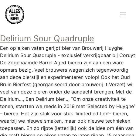
Overslaan
en
naar
de
Hoofdnavigatie
inhoud
Delirium Sour Quadruple
HOME
gaan
Een op eiken vaten gerijpt bier van Brouwerij Huyghe
BROUWEN
Delirium Sour Quadruple - exclusief verkrijgbaar bij Coruyt
De zogenaamde Barrel Aged bieren zijn aan een ware
BLOG
opmars bezig. Veel brouwers wagen zich tegenwoordig
aan deze bierstijl en experimenteren volop! Ook het Oud
AANBOD
Bruin Bierfest (georganiseerd door brouwerij 't Verzet) wil
veel van deze bieren onder de aandacht brengen. Met de
AGENDA
Delirium…, Een Delirium bier…, “Om onze creativiteit te
tonen, startten we reeds in 2019 met ‘Selected by Huyghe’
CONTACT
– bieren. Het zijn stuk voor stuk ‘limited edition’- bieren,
waarbij we nieuwe smaken, maar ook nieuwe technieken
Topmenu
INLOGGEN
toepassen. En zo rijpte (letterlijk) ook de idee om één van
die craft bieren op eiken vaten te laten rijpen. 15 maanden