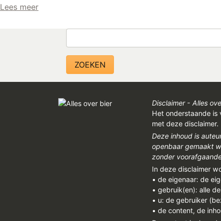
Lees meer
Zoeken
Disclaimer - Alles ove
Het onderstaande is 
met deze disclaimer.
Deze inhoud is auteu
openbaar gemaakt wor
zonder voorafgaandel
In deze disclaimer w
• de eigenaar: de ei
• gebruik(en): alle d
• u: de gebruiker (b
• de content, de inho