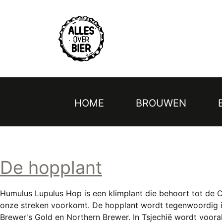
Topmenu
Overslaan
en
naar
de
inhoud
gaan
HOME
BROUWEN
Hoofdnavigatie
De hopplant
Humulus Lupulus Hop is een klimplant die behoort tot de C
onze streken voorkomt. De hopplant wordt tegenwoordig in v
Brewer's Gold en Northern Brewer. In Tsjechië wordt vooral