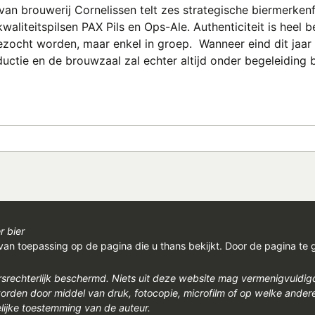
van brouwerij Cornelissen telt zes strategische biermerken
liteitspilsen PAX Pils en Ops-Ale. Authenticiteit is heel be
ocht worden, maar enkel in groep. ​ Wanneer eind dit jaar 
tie en de brouwzaal zal echter altijd onder begeleiding bl
r bier
van toepassing op de pagina die u thans bekijkt. Door de pagina te 
rsrechterlijk beschermd. Niets uit deze website mag vermenigvuldi
den door middel van druk, fotocopie, microfilm of op welke ander
ijke toestemming van de auteur.