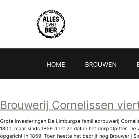
Topmenu
Overslaan
en
naar
de
inhoud
gaan
HOME
BROUWEN
Hoofdnavigatie
Brouwerij Cornelissen vier
Grote investeringen De Limburgse familiebrouwerij Cornelisse
1800, maar sinds 1859 doet ze dat in het dorp Opitter. De 
opgericht in 1859. Toen heette het bedrijf nog Brouwerij Si