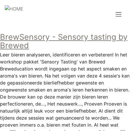
Overslaan
en
naar
de
Hoofdnavigatie
inhoud
BrewSensory - Sensory tasting by
HOME
gaan
Brewed
BROUWEN
Leer bieren analyseren, identificeren en verbeteren! In het
workshop pakket 'Sensory Tasting' van Brewed
BLOG
Breweducation wordt ingegaan op het aspect smaken en
aroma's van bieren. Na het volgen van deze 4 sessie's kan
AANBOD
de gepassioneerde bierliefhebber gewenste en
ongewenste smaken en aroma's leren herkennen in bieren.
AGENDA
De brouwer kan op deze manier zijn bieren leren
perfectioneren, de…, Het neuswerk…, Proeven Proeven is
CONTACT
natuurlijk altijd leuk voor een bierliefhebber. Al dient dit
tijdens deze sessies wat genuanceerd te worden... We
Topmenu
INLOGGEN
proeven immers o.a. bieren met fouten in. Al heel wat