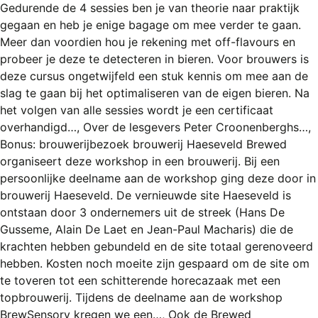
Gedurende de 4 sessies ben je van theorie naar praktijk
gegaan en heb je enige bagage om mee verder te gaan.
Meer dan voordien hou je rekening met off-flavours en
probeer je deze te detecteren in bieren. Voor brouwers is
deze cursus ongetwijfeld een stuk kennis om mee aan de
slag te gaan bij het optimaliseren van de eigen bieren. Na
het volgen van alle sessies wordt je een certificaat
overhandigd…, Over de lesgevers Peter Croonenberghs…,
Bonus: brouwerijbezoek brouwerij Haeseveld Brewed
organiseert deze workshop in een brouwerij. Bij een
persoonlijke deelname aan de workshop ging deze door in
brouwerij Haeseveld. De vernieuwde site Haeseveld is
ontstaan door 3 ondernemers uit de streek (Hans De
Gusseme, Alain De Laet en Jean-Paul Macharis) die de
krachten hebben gebundeld en de site totaal gerenoveerd
hebben. Kosten noch moeite zijn gespaard om de site om
te toveren tot een schitterende horecazaak met een
topbrouwerij. Tijdens de deelname aan de workshop
BrewSensory kregen we een…, Ook de Brewed