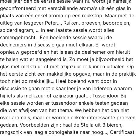
moeilijker dan de eerste sessie want nu wordt je namelijk
REGISTREREN
geconfronteerd met verschillende aroma's uit één glas in
ADVERTEREN
plaats van één enkel aroma op een reukstrip. Maar met de
uitleg van lesgever Peter…, Ruiken, proeven, beoordelen,
MELDPUNT
spiderdiagram, ... In een laatste sessie wordt alles
samengebracht. Een boeiende sessie waarbij de
PERS/PUBLICATIES
deelnemers in discussie gaan met elkaar. Er wordt
FACEBOOK
opnieuw geproefd en het is aan de deelnemer om hieruit
te halen wat er aangeleerd is. Zo moet je bijvoorbeeld het
LINKS
glas met melkzuur of met azijnzuur er kunnen uithalen. Op
het eerste zicht een makkelijke opgave, maar in de praktijk
toch niet zo makkelijk... Heel boeiend want door in
discussie te gaan met elkaar leer je van iedereen waarom
hij iets als melkzuur of azijnzuur gaat…, Tussendoor Bij
elke sessie worden er tussendoor enkele testen gedaan
die wat afwijken van het thema. We hebben het dan niet
over aroma's, maar er worden enkele interessante proeven
gedaan. Voorbeelden zijn : haal de Stella uit 3 bieren,
rangschik van laag alcoholgehalte naar hoog…, Certificaat