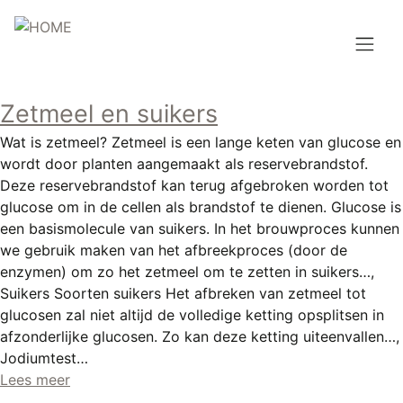
Overslaan
en
naar
de
Hoofdnavigatie
inhoud
Zetmeel en suikers
HOME
gaan
Wat is zetmeel? Zetmeel is een lange keten van glucose en
BROUWEN
wordt door planten aangemaakt als reservebrandstof.
Deze reservebrandstof kan terug afgebroken worden tot
BLOG
glucose om in de cellen als brandstof te dienen. Glucose is
een basismolecule van suikers. In het brouwproces kunnen
AANBOD
we gebruik maken van het afbreekproces (door de
enzymen) om zo het zetmeel om te zetten in suikers…,
AGENDA
Suikers Soorten suikers Het afbreken van zetmeel tot
glucosen zal niet altijd de volledige ketting opsplitsen in
CONTACT
afzonderlijke glucosen. Zo kan deze ketting uiteenvallen…,
Jodiumtest…
Topmenu
INLOGGEN
Lees meer