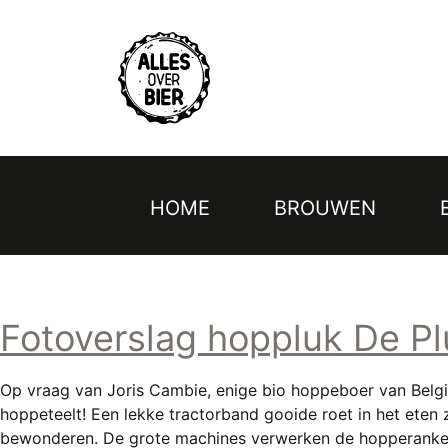
Topmenu
Overslaan
en
naar
de
inhoud
gaan
HOME
BROUWEN
Hoofdnavigatie
Fotoverslag hoppluk De Pl
Op vraag van Joris Cambie, enige bio hoppeboer van Belg
hoppeteelt! Een lekke tractorband gooide roet in het eten 
bewonderen. De grote machines verwerken de hopperanken n