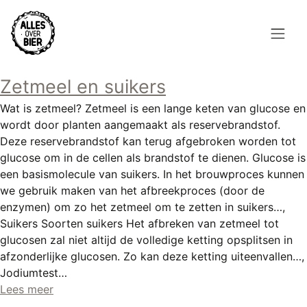
Overslaan
en
naar
de
Hoofdnavigatie
inhoud
Zetmeel en suikers
HOME
gaan
Wat is zetmeel? Zetmeel is een lange keten van glucose en
BROUWEN
wordt door planten aangemaakt als reservebrandstof.
Deze reservebrandstof kan terug afgebroken worden tot
BLOG
glucose om in de cellen als brandstof te dienen. Glucose is
een basismolecule van suikers. In het brouwproces kunnen
AANBOD
we gebruik maken van het afbreekproces (door de
enzymen) om zo het zetmeel om te zetten in suikers…,
AGENDA
Suikers Soorten suikers Het afbreken van zetmeel tot
glucosen zal niet altijd de volledige ketting opsplitsen in
CONTACT
afzonderlijke glucosen. Zo kan deze ketting uiteenvallen…,
Jodiumtest…
Topmenu
INLOGGEN
Lees meer