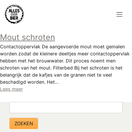
Overslaan
en
naar
de
Hoofdnavigatie
inhoud
Mout schroten
HOME
gaan
Contactoppervlak De aangevoerde mout moet gemalen
BROUWEN
worden zodat de kleinere deeltjes meer contactoppervlak
hebben met het brouwwater. Dit proces noemt men
BLOG
schroten van het mout. Filterbed Bij het schroten is het
belangrijk dat de kafjes van de granen niet te veel
AANBOD
beschadigd worden. Het…
Lees meer
AGENDA
Zoeken
CONTACT
Topmenu
INLOGGEN