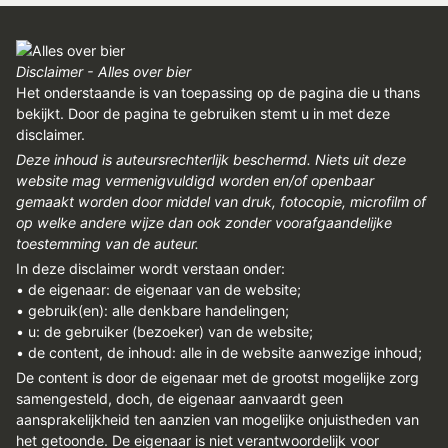
REGISTREREN
ADVERTEREN
Disclaimer - Alles over bier
MELDPUNT
Het onderstaande is van toepassing op de pagina die u thans
bekijkt. Door de pagina te gebruiken stemt u in met deze
PERS/PUBLICATIES
disclaimer.
Deze inhoud is auteursrechterlijk beschermd. Niets uit deze
FACEBOOK
website mag vermenigvuldigd worden en/of openbaar
gemaakt worden door middel van druk, fotocopie, microfilm of
LINKS
op welke andere wijze dan ook zonder voorafgaandelijke
toestemming van de auteur.
In deze disclaimer wordt verstaan onder:
• de eigenaar: de eigenaar van de website;
• gebruik(en): alle denkbare handelingen;
• u: de gebruiker (bezoeker) van de website;
• de content, de inhoud: alle in de website aanwezige inhoud;
De content is door de eigenaar met de grootst mogelijke zorg
samengesteld, doch, de eigenaar aanvaardt geen
aansprakelijkheid ten aanzien van mogelijke onjuistheden van
het getoonde. De eigenaar is niet verantwoordelijk voor