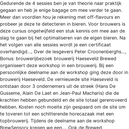
Gedurende de 4 sessies ben je van theorie naar praktijk
gegaan en heb je enige bagage om mee verder te gaan.
Meer dan voordien hou je rekening met off-flavours en
probeer je deze te detecteren in bieren. Voor brouwers is
deze cursus ongetwijfeld een stuk kennis om mee aan de
slag te gaan bij het optimaliseren van de eigen bieren. Na
het volgen van alle sessies wordt je een certificaat
overhandigd…, Over de lesgevers Peter Croonenberghs…,
Bonus: brouwerijbezoek brouwerij Haeseveld Brewed
organiseert deze workshop in een brouwerij. Bij een
persoonlijke deelname aan de workshop ging deze door in
brouwerij Haeseveld. De vernieuwde site Haeseveld is
ontstaan door 3 ondernemers uit de streek (Hans De
Gusseme, Alain De Laet en Jean-Paul Macharis) die de
krachten hebben gebundeld en de site totaal gerenoveerd
hebben. Kosten noch moeite zijn gespaard om de site om
te toveren tot een schitterende horecazaak met een
topbrouwerij. Tijdens de deelname aan de workshop
BrewSensory kregen we een…, Ook de Brewed