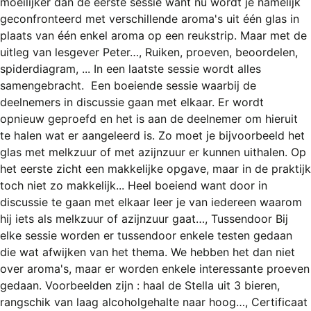
moeilijker dan de eerste sessie want nu wordt je namelijk
REGISTREREN
geconfronteerd met verschillende aroma's uit één glas in
ADVERTEREN
plaats van één enkel aroma op een reukstrip. Maar met de
uitleg van lesgever Peter…, Ruiken, proeven, beoordelen,
MELDPUNT
spiderdiagram, ... In een laatste sessie wordt alles
samengebracht. Een boeiende sessie waarbij de
PERS/PUBLICATIES
deelnemers in discussie gaan met elkaar. Er wordt
FACEBOOK
opnieuw geproefd en het is aan de deelnemer om hieruit
te halen wat er aangeleerd is. Zo moet je bijvoorbeeld het
LINKS
glas met melkzuur of met azijnzuur er kunnen uithalen. Op
het eerste zicht een makkelijke opgave, maar in de praktijk
toch niet zo makkelijk... Heel boeiend want door in
discussie te gaan met elkaar leer je van iedereen waarom
hij iets als melkzuur of azijnzuur gaat…, Tussendoor Bij
elke sessie worden er tussendoor enkele testen gedaan
die wat afwijken van het thema. We hebben het dan niet
over aroma's, maar er worden enkele interessante proeven
gedaan. Voorbeelden zijn : haal de Stella uit 3 bieren,
rangschik van laag alcoholgehalte naar hoog…, Certificaat