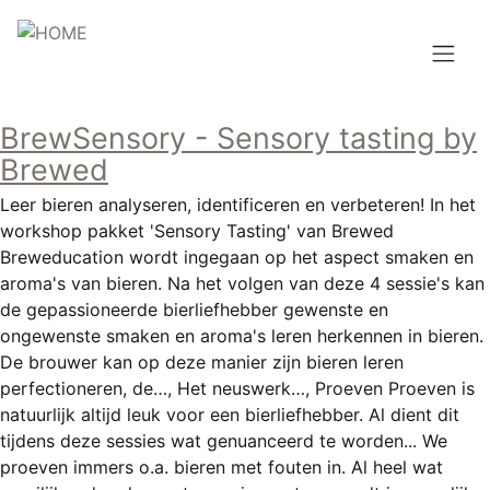
Overslaan
en
naar
de
Hoofdnavigatie
inhoud
BrewSensory - Sensory tasting by
HOME
gaan
Brewed
BROUWEN
Leer bieren analyseren, identificeren en verbeteren! In het
workshop pakket 'Sensory Tasting' van Brewed
BLOG
Breweducation wordt ingegaan op het aspect smaken en
aroma's van bieren. Na het volgen van deze 4 sessie's kan
AANBOD
de gepassioneerde bierliefhebber gewenste en
ongewenste smaken en aroma's leren herkennen in bieren.
AGENDA
De brouwer kan op deze manier zijn bieren leren
perfectioneren, de…, Het neuswerk…, Proeven Proeven is
CONTACT
natuurlijk altijd leuk voor een bierliefhebber. Al dient dit
tijdens deze sessies wat genuanceerd te worden... We
Topmenu
INLOGGEN
proeven immers o.a. bieren met fouten in. Al heel wat