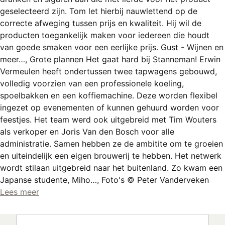
REGISTREREN
geselecteerd zijn. Tom let hierbij nauwlettend op de
correcte afweging tussen prijs en kwaliteit. Hij wil de
ADVERTEREN
producten toegankelijk maken voor iedereen die houdt
MELDPUNT
van goede smaken voor een eerlijke prijs. Gust - Wijnen en
meer…, Grote plannen Het gaat hard bij Stanneman! Erwin
PERS/PUBLICATIES
Vermeulen heeft ondertussen twee tapwagens gebouwd,
volledig voorzien van een professionele koeling,
FACEBOOK
spoelbakken en een koffiemachine. Deze worden flexibel
LINKS
ingezet op evenementen of kunnen gehuurd worden voor
feestjes. Het team werd ook uitgebreid met Tim Wouters
als verkoper en Joris Van den Bosch voor alle
administratie. Samen hebben ze de ambitite om te groeien
en uiteindelijk een eigen brouwerij te hebben. Het netwerk
wordt stilaan uitgebreid naar het buitenland. Zo kwam een
Japanse studente, Miho…, Foto's © Peter Vanderveken
Lees meer
Zoeken