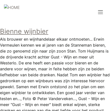
Overslaan
en
naar
de
Hoofdnavigatie
inhoud
Bienne wijnbier
HOME
gaan
Als brouwer en wijnhandelaar elkaar ontmoeten... Erwin
BROUWEN
Vermeulen kennen we al jaren van de Stanneman bieren,
die zo genoemd zijn naar zijn zoon Stan. Tom Huijmans is
BLOG
de drijvende kracht achter Gust - Wijn en meer uit
Westerlo. De ene heeft een passie voor bieren en de
AANBOD
andere voor wijnen, maar in feite hebben zijn ze beiden
liefhebber van beide dranken. Nadat Tom een wijnbier had
AGENDA
gedronken op een wijnbeurs was zijn interesse hiervoor
gewekt. Samen met Erwin ontstond zo het plan om een
CONTACT
eigen wijnbier te ontwikkelen. Een goed jaar verder van
testen en…, Foto © Peter Vanderveken…, Gust - Wijn en
Topmenu
INLOGGEN
meer "Gust - Wijn en meer" biedt enkel wijnen, sterke
dranken en sigaren aan die met liefde voor het product