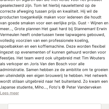
REGISTREREN
geselecteerd zijn. Tom let hierbij nauwlettend op de
correcte afweging tussen prijs en kwaliteit. Hij wil de
ADVERTEREN
producten toegankelijk maken voor iedereen die houdt
MELDPUNT
van goede smaken voor een eerlijke prijs. Gust - Wijnen en
meer…, Grote plannen Het gaat hard bij Stanneman! Erwin
PERS/PUBLICATIES
Vermeulen heeft ondertussen twee tapwagens gebouwd,
volledig voorzien van een professionele koeling,
FACEBOOK
spoelbakken en een koffiemachine. Deze worden flexibel
LINKS
ingezet op evenementen of kunnen gehuurd worden voor
feestjes. Het team werd ook uitgebreid met Tim Wouters
als verkoper en Joris Van den Bosch voor alle
administratie. Samen hebben ze de ambitite om te groeien
en uiteindelijk een eigen brouwerij te hebben. Het netwerk
wordt stilaan uitgebreid naar het buitenland. Zo kwam een
Japanse studente, Miho…, Foto's © Peter Vanderveken
Lees meer
Zoeken