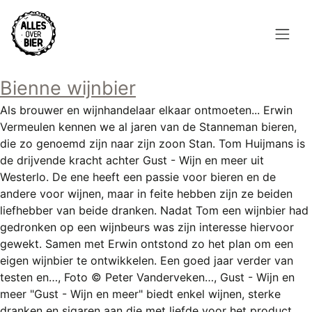
Overslaan
en
naar
de
Hoofdnavigatie
inhoud
Bienne wijnbier
HOME
gaan
Als brouwer en wijnhandelaar elkaar ontmoeten... Erwin
BROUWEN
Vermeulen kennen we al jaren van de Stanneman bieren,
die zo genoemd zijn naar zijn zoon Stan. Tom Huijmans is
BLOG
de drijvende kracht achter Gust - Wijn en meer uit
Westerlo. De ene heeft een passie voor bieren en de
AANBOD
andere voor wijnen, maar in feite hebben zijn ze beiden
liefhebber van beide dranken. Nadat Tom een wijnbier had
AGENDA
gedronken op een wijnbeurs was zijn interesse hiervoor
gewekt. Samen met Erwin ontstond zo het plan om een
CONTACT
eigen wijnbier te ontwikkelen. Een goed jaar verder van
testen en…, Foto © Peter Vanderveken…, Gust - Wijn en
Topmenu
INLOGGEN
meer "Gust - Wijn en meer" biedt enkel wijnen, sterke
dranken en sigaren aan die met liefde voor het product