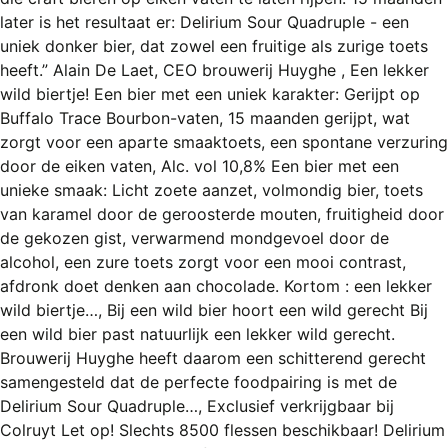
REGISTREREN
later is het resultaat er: Delirium Sour Quadruple - een
uniek donker bier, dat zowel een fruitige als zurige toets
ADVERTEREN
heeft.” Alain De Laet, CEO brouwerij Huyghe , Een lekker
MELDPUNT
wild biertje! Een bier met een uniek karakter: Gerijpt op
Buffalo Trace Bourbon-vaten, 15 maanden gerijpt, wat
PERS/PUBLICATIES
zorgt voor een aparte smaaktoets, een spontane verzuring
door de eiken vaten, Alc. vol 10,8% Een bier met een
FACEBOOK
unieke smaak: Licht zoete aanzet, volmondig bier, toets
LINKS
van karamel door de geroosterde mouten, fruitigheid door
de gekozen gist, verwarmend mondgevoel door de
alcohol, een zure toets zorgt voor een mooi contrast,
afdronk doet denken aan chocolade. Kortom : een lekker
wild biertje…, Bij een wild bier hoort een wild gerecht Bij
een wild bier past natuurlijk een lekker wild gerecht.
Brouwerij Huyghe heeft daarom een schitterend gerecht
samengesteld dat de perfecte foodpairing is met de
Delirium Sour Quadruple…, Exclusief verkrijgbaar bij
Colruyt Let op! Slechts 8500 flessen beschikbaar! Delirium