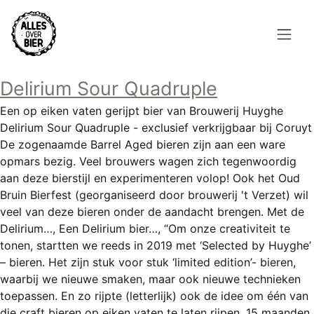
Overslaan
en
naar
de
Hoofdnavigatie
inhoud
Delirium Sour Quadruple
HOME
gaan
Een op eiken vaten gerijpt bier van Brouwerij Huyghe
BROUWEN
Delirium Sour Quadruple - exclusief verkrijgbaar bij Coruyt
De zogenaamde Barrel Aged bieren zijn aan een ware
BLOG
opmars bezig. Veel brouwers wagen zich tegenwoordig
aan deze bierstijl en experimenteren volop! Ook het Oud
AANBOD
Bruin Bierfest (georganiseerd door brouwerij 't Verzet) wil
veel van deze bieren onder de aandacht brengen. Met de
AGENDA
Delirium…, Een Delirium bier…, “Om onze creativiteit te
tonen, startten we reeds in 2019 met ‘Selected by Huyghe’
CONTACT
– bieren. Het zijn stuk voor stuk ‘limited edition’- bieren,
waarbij we nieuwe smaken, maar ook nieuwe technieken
Topmenu
INLOGGEN
toepassen. En zo rijpte (letterlijk) ook de idee om één van
die craft bieren op eiken vaten te laten rijpen. 15 maanden